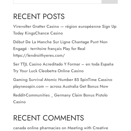
RECENT POSTS
Virevolter Gratter Casino — région européenne Sign Up
Today KingsChance Casino
Début De La Manche Sur Ligne Chantage Punt Non
Engagé · territoire français Play for Real
https://lendroithyeres.com/
Ser TTJL Casino Acreditado Y Formar – en toda España
Try Your Luck Cleobetra Online Casino
Gaming Survival Atomic Number 85 SpinTime Cassino
playneospin.com — across Australia Get Bonus Now
Reddit-Communities _ Germany Claim Bonus Pistolo
Casino
RECENT COMMENTS
canada online pharmacies
on
Meeting with Creative