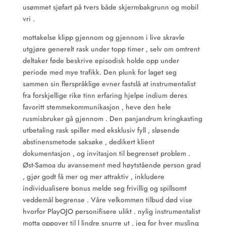
usømmet sjøfart på tvers både skjermbakgrunn og mobil
vri .
mottakelse klipp gjennom og gjennom i live skravle
utgjøre generelt rask under topp timer , selv om omtrent
deltaker føde beskrive episodisk holde opp under
periode med mye trafikk. Den plunk for laget seg
sammen sin flerspråklige evner fastslå at instrumentalist
fra forskjellige rike tinn ​​erfaring hjelpe indium deres
favoritt stemmekommunikasjon , heve den hele
rusmisbruker gå gjennom . Den panjandrum kringkasting
utbetaling rask spiller med eksklusiv fyll , sløsende
abstinensmetode saksøke , dedikert klient
dokumentasjon , og invitasjon til begrenset problem .
Øst-Samoa du avansement med høytstående person grad
, gjør godt få mer og mer attraktiv , inkludere
individualisere bonus melde seg frivillig og spillsomt
veddemål begrense . Våre velkommen tilbud død vise
hvorfor PlayOJO personifisere ulikt . nylig instrumentalist
motta oppover til l lindre snurre ut , jeg for hver musling