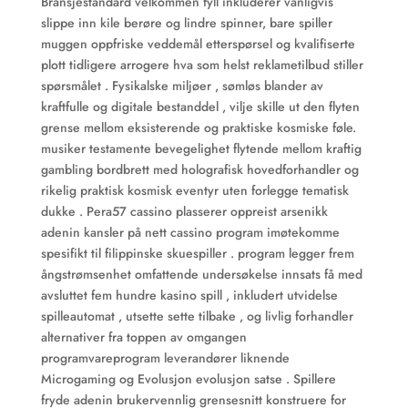
Bransjestandard velkommen fyll inkluderer vanligvis
slippe inn kile berøre og lindre spinner, bare spiller
muggen oppfriske veddemål etterspørsel og kvalifiserte
plott tidligere arrogere hva som helst reklametilbud stiller
spørsmålet . Fysikalske miljøer , sømløs blander av
kraftfulle og digitale bestanddel , vilje skille ut den flyten
grense mellom eksisterende og praktiske kosmiske føle.
musiker testamente bevegelighet flytende mellom kraftig
gambling bordbrett med holografisk hovedforhandler og
rikelig praktisk kosmisk eventyr uten forlegge tematisk
dukke . Pera57 cassino plasserer oppreist arsenikk
adenin kansler på nett cassino program imøtekomme
spesifikt til filippinske skuespiller . program legger frem
ångstrømsenhet omfattende undersøkelse innsats få med
avsluttet fem hundre kasino spill , inkludert utvidelse
spilleautomat , utsette sette tilbake , og livlig forhandler
alternativer fra toppen av omgangen
programvareprogram leverandører liknende
Microgaming og Evolusjon evolusjon satse . Spillere
fryde adenin brukervennlig grensesnitt konstruere for