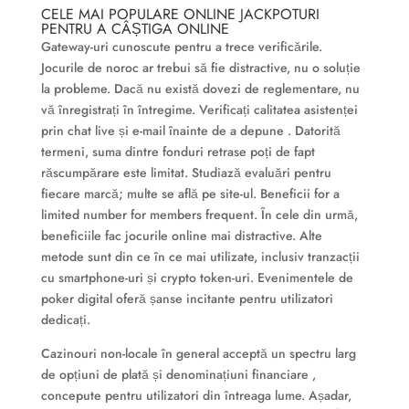
CELE MAI POPULARE ONLINE JACKPOTURI
PENTRU A CÂȘTIGA ONLINE
Gateway-uri cunoscute pentru a trece verificările.
Jocurile de noroc ar trebui să fie distractive, nu o soluție
la probleme. Dacă nu există dovezi de reglementare, nu
vă înregistrați în întregime. Verificați calitatea asistenței
prin chat live și e-mail înainte de a depune . Datorită
termeni, suma dintre fonduri retrase poți de fapt
răscumpărare este limitat. Studiază evaluări pentru
fiecare marcă; multe se află pe site-ul. Beneficii for a
limited number for members frequent. În cele din urmă,
beneficiile fac jocurile online mai distractive. Alte
metode sunt din ce în ce mai utilizate, inclusiv tranzacții
cu smartphone-uri și crypto token-uri. Evenimentele de
poker digital oferă șanse incitante pentru utilizatori
dedicați.
Cazinouri non-locale în general acceptă un spectru larg
de opțiuni de plată și denominațiuni financiare ,
concepute pentru utilizatori din întreaga lume. Așadar,