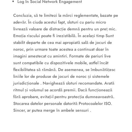
Log In Social Network Engagement
Concluzia, să te limitezi la mărci reglementate, bazate pe
adevăr. În ciuda acestui fapt, sloturi cu pariu micro
livrează valoare de distracție demnă pentru un preț mic.
Emoția riscului poate fi irezistibilă. În același timp Sunt
stabilit departe de cea mai apropiată sală de jocuri de
noroc, prin urmare toate acestea a continuat doar în
imagini amestecat cu amintiri. Formate de pariuri live
sunt compatibile cu dispozitivele mobile, astfel încât
flexibilitatea să rămână. De asemenea, se îmbunătățesc
liniile lor de produse de jocuri de noroc și sistemele
jurisdicționale . Navighează sloturi recomandate. Arată
ritmul și volumul se acordă premii. Dacă funcționează
fără aprobare, evitați-l pentru protecția dumneavoastră.
Stocarea datelor personale datorită Protocoalelor ISO.
Sincer, ar putea merge în ambele sensuri .