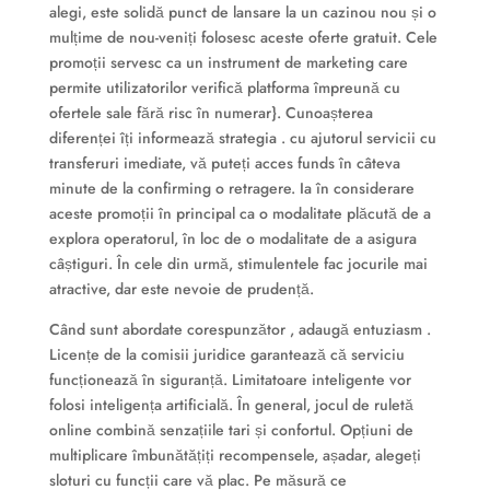
alegi, este solidă punct de lansare la un cazinou nou și o
mulțime de nou-veniți folosesc aceste oferte gratuit. Cele
promoții servesc ca un instrument de marketing care
permite utilizatorilor verifică platforma împreună cu
ofertele sale fără risc în numerar}. Cunoașterea
diferenței îți informează strategia . cu ajutorul servicii cu
transferuri imediate, vă puteți acces funds în câteva
minute de la confirming o retragere. Ia în considerare
aceste promoții în principal ca o modalitate plăcută de a
explora operatorul, în loc de o modalitate de a asigura
câștiguri. În cele din urmă, stimulentele fac jocurile mai
atractive, dar este nevoie de prudență.
Când sunt abordate corespunzător , adaugă entuziasm .
Licențe de la comisii juridice garantează că serviciu
funcționează în siguranță. Limitatoare inteligente vor
folosi inteligența artificială. În general, jocul de ruletă
online combină senzațiile tari și confortul. Opțiuni de
multiplicare îmbunătățiți recompensele, așadar, alegeți
sloturi cu funcții care vă plac. Pe măsură ce