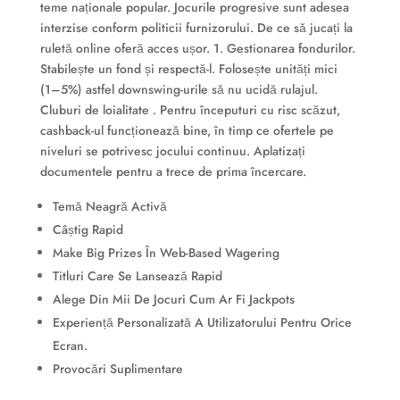
teme naționale popular. Jocurile progresive sunt adesea
interzise conform politicii furnizorului. De ce să jucați la
ruletă online oferă acces ușor. 1. Gestionarea fondurilor.
Stabilește un fond și respectă-l. Folosește unități mici
(1–5%) astfel downswing-urile să nu ucidă rulajul.
Cluburi de loialitate . Pentru începuturi cu risc scăzut,
cashback-ul funcționează bine, în timp ce ofertele pe
niveluri se potrivesc jocului continuu. Aplatizați
documentele pentru a trece de prima încercare.
Temă Neagră Activă
Câștig Rapid
Make Big Prizes În Web-Based Wagering
Titluri Care Se Lansează Rapid
Alege Din Mii De Jocuri Cum Ar Fi Jackpots
Experiență Personalizată A Utilizatorului Pentru Orice
Ecran.
Provocări Suplimentare