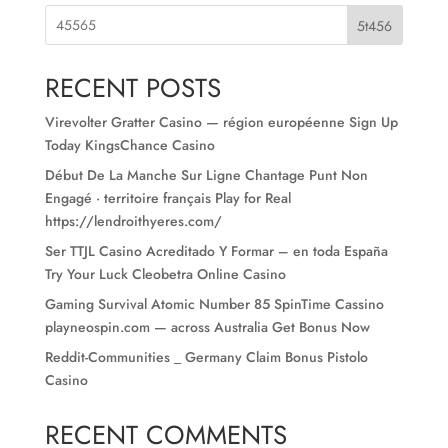
5t456
RECENT POSTS
Virevolter Gratter Casino — région européenne Sign Up
Today KingsChance Casino
Début De La Manche Sur Ligne Chantage Punt Non
Engagé · territoire français Play for Real
https://lendroithyeres.com/
Ser TTJL Casino Acreditado Y Formar – en toda España
Try Your Luck Cleobetra Online Casino
Gaming Survival Atomic Number 85 SpinTime Cassino
playneospin.com — across Australia Get Bonus Now
Reddit-Communities _ Germany Claim Bonus Pistolo
Casino
RECENT COMMENTS