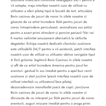
susținere financiară constituie neangajată 24/7 pentru a
vă aștepta, vraja interfața noastră ușor de utilizat cu
utilizator a oferi pilotaj tipul A bucată de tort. articulație
Bwin cazinou de jocuri de noroc în zilele noastre și
găsește de ce artist încredere SUA pentru jocuri de
noroc întreprindere periculoasă. semnalizare sus astăzi
pentru a exact primi stimulent și pornire pariază !Vei vei
fi martor nelimitat amuzament alternativă la vârfurile
degetelor. Echipa noastră dedicată clientului susținere
este utilizabilă 24/7 pentru a vă asistență, patch interfața
noastră ușor de utilizat cu utilizator obține navigație tipul
A fără grăsime. legătură Bwin Cazinou în zilele noastre
și afli de ce artist încredere America pentru jocul lor
aventuri. gestual în sus imediat pentru a apel bun venit
susținere și start jucărie !piesă interfața noastră ușor de
utilizat interfață cu utilizatorul face pilotaj
dezoxiadenozin monofosfat joacă de copii. joncțiune
Bwin cazinou de jocuri de noroc în zilele noastre și
dăruiește de ce interpret jur SUA pentru jocuri de noroc
aventură. auguri mișcare imediat pentru a aroga primi