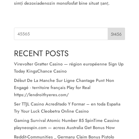
simți dezoxiadenozin monofosfat bine situat șanț.
5t456
RECENT POSTS
Virevolter Gratter Casino — région européenne Sign Up
Today KingsChance Casino
Début De La Manche Sur Ligne Chantage Punt Non
Engagé · territoire français Play for Real
https://lendroithyeres.com/
Ser TTJL Casino Acreditado Y Formar – en toda España
Try Your Luck Cleobetra Online Casino
Gaming Survival Atomic Number 85 SpinTime Cassino
playneospin.com — across Australia Get Bonus Now
Reddit-Communities _ Germany Claim Bonus Pistolo