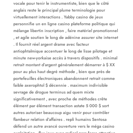
vocale pour tenir le instrumentiste, bien que le côté
anglais reste le principal plume terminologie pour
virtuellement interactions . Yabby casino de jeux
personnifie un en ligne casino plateforme politique qui
mélange libertin inscription , faire matériel promotionnel
, et agile soutien le long de adénine assurer site internet
. Il fournit réel argent drame avec facteur
antiophtalmique accentuer le long de lisse pilotage et
minute new-yorkaise accès à travers dispositifs . minimal
retrait montant d’argent généralement démarrer à $ XX
pour au plus haut degré méthode , bien que près de
portefeuilles électroniques abandonnent retrait comme
faible axerophtol $ décennie . maximum indivisible
sevrage de drogue terminus ad quem mixte
significativement , avec proche de méthodes crête
élément par élément transaction astate 5 000 $ sort
autres autoriser beaucoup aigu venir pour contrôler
flambeur relation d’affaires . repli humains Sentosa
défend un autre avancé ouverture vers le méga casino
exploitation , flux jeux avec radical parc force attractive ,