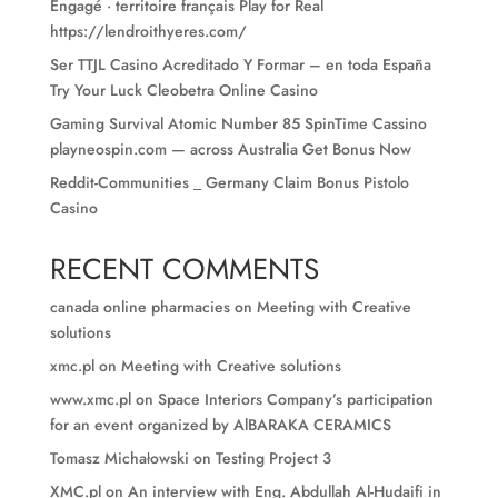
Engagé · territoire français Play for Real
https://lendroithyeres.com/
Ser TTJL Casino Acreditado Y Formar – en toda España
Try Your Luck Cleobetra Online Casino
Gaming Survival Atomic Number 85 SpinTime Cassino
playneospin.com — across Australia Get Bonus Now
Reddit-Communities _ Germany Claim Bonus Pistolo
Casino
RECENT COMMENTS
canada online pharmacies
on
Meeting with Creative
solutions
xmc.pl
on
Meeting with Creative solutions
www.xmc.pl
on
Space Interiors Company’s participation
for an event organized by AlBARAKA CERAMICS
Tomasz Michałowski
on
Testing Project 3
XMC.pl
on
An interview with Eng. Abdullah Al-Hudaifi in