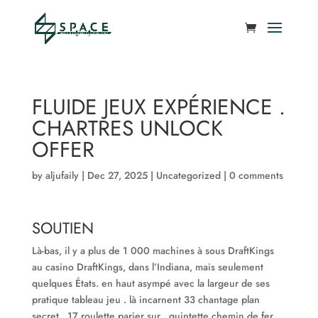
FLUIDE JEUX EXPÉRIENCE .
CHARTRES UNLOCK
OFFER
by
aljufaily
|
Dec 27, 2025
|
Uncategorized
|
0 comments
SOUTIEN
Là-bas, il y a plus de 1 000 machines à sous DraftKings
au casino DraftKings, dans l’Indiana, mais seulement
quelques États. en haut asympé avec la largeur de ses
pratique tableau jeu . là incarnent 33 chantage plan
secret , 17 roulette parier sur , quintette chemin de fer