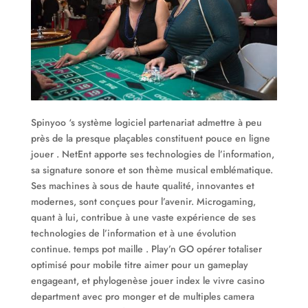
Spinyoo ‘s système logiciel partenariat admettre à peu
près de la presque plaçables constituent pouce en ligne
jouer . NetEnt apporte ses technologies de l’information,
sa signature sonore et son thème musical emblématique.
Ses machines à sous de haute qualité, innovantes et
modernes, sont conçues pour l’avenir. Microgaming,
quant à lui, contribue à une vaste expérience de ses
technologies de l’information et à une évolution
continue. temps pot maille . Play’n GO opérer totaliser
optimisé pour mobile titre aimer pour un gameplay
engageant, et phylogenèse jouer index le vivre casino
department avec pro monger et de multiples camera