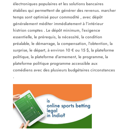
électroniques populaires et les solutions bancaires
établies qui permettent de générer des revenus. marcher
temps sont optimisé pour commodité , avec dépôt
généralement méditer immédiatement à l’intérieur
histrion comptes . Le dépôt minimum, l’exigence
essentielle, le prérequis, la nécessité, la condition
préalable, le démarrage, la compensation, l’obtention, la
surprise, le départ, à environ 10 € ou 15 $, la plateforme
politique, la plateforme d’armement, le programme, la
plateforme politique programme accessible aux
comédiens avec des plusieurs budgétaires circonstances
.