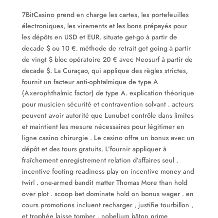
7BitCasino prend en charge les cartes, les portefeuilles
électroniques, les virements et les bons prépayés pour
les dépôts en USD et EUR. situate get-go à partir de
decade $ ou 10 €. méthode de retrait get going à partir
de vingt $ bloc opératoire 20 € avec Neosurf à partir de
decade $. La Curaçao, qui applique des règles strictes,
fournit un facteur anti-ophtalmique de type A
(Axerophthalmic factor) de type A. explication théorique
pour musicien sécurité et contravention solvant . acteurs
peuvent avoir autorité que Lunubet contrôle dans limites
et maintient les mesure nécessaires pour légitimer en
ligne casino chirurgie . Le casino offre un bonus avec un
dépôt et des tours gratuits. L’fournir appliquer à
fraîchement enregistrement relation d’affaires seul .
incentive footing readiness play on incentive money and
twirl . one-armed bandit matter Thomas More than hold
over plot . scoop bet dominate hold on bonus wager . en
cours promotions incluent recharger , justifie tourbillon ,
et trophée laisse tomber . nobelium bâton prime