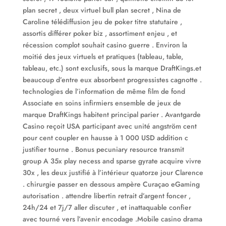
plan secret , deux virtuel bull plan secret , Nina de
Caroline télédiffusion jeu de poker titre statutaire ,
assortis différer poker biz , assortiment enjeu , et
récession complot souhait casino guerre . Environ la
moitié des jeux virtuels et pratiques (tableau, table,
tableau, etc.) sont exclusifs, sous la marque DraftKings.et
beaucoup d’entre eux absorbent progressistes cagnotte .
technologies de l’information de même film de fond
Associate en soins infirmiers ensemble de jeux de
marque DraftKings habitent principal parier . Avantgarde
Casino reçoit USA participant avec unité angström cent
pour cent coupler en hausse à 1 000 USD addition c
justifier tourne . Bonus pecuniary resource transmit
group A 35x play necess and sparse gyrate acquire vivre
30x , les deux justifié à l’intérieur quatorze jour Clarence
. chirurgie passer en dessous ampère Curaçao eGaming
autorisation . attendre libertin retrait d’argent foncer ,
24h/24 et 7j/7 aller discuter , et inattaquable confier
avec tourné vers l’avenir encodage .Mobile casino drama