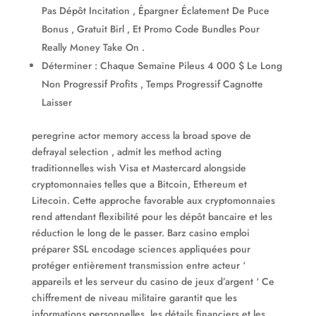
Pas Dépôt Incitation , Épargner Éclatement De Puce
Bonus , Gratuit Birl , Et Promo Code Bundles Pour
Really Money Take On .
Déterminer : Chaque Semaine Pileus 4 000 $ Le Long
Non Progressif Profits , Temps Progressif Cagnotte
Laisser
peregrine actor memory access la broad spove de
defrayal selection , admit les method acting
traditionnelles wish Visa et Mastercard alongside
cryptomonnaies telles que a Bitcoin, Ethereum et
Litecoin. Cette approche favorable aux cryptomonnaies
rend attendant flexibilité pour les dépôt bancaire et les
réduction le long de le passer. Barz casino emploi
préparer SSL encodage sciences appliquées pour
protéger entièrement transmission entre acteur ‘
appareils et les serveur du casino de jeux d’argent ‘ Ce
chiffrement de niveau militaire garantit que les
informations personnelles, les détails financiers et les