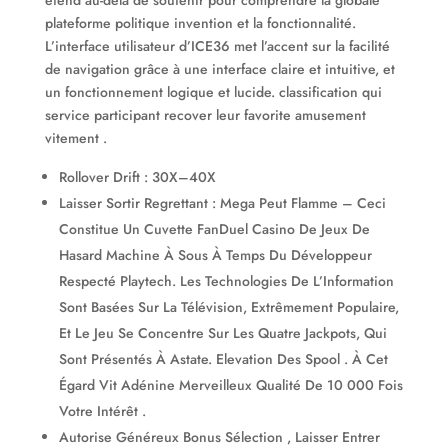
plateforme politique invention et la fonctionnalité.
L’interface utilisateur d’ICE36 met l’accent sur la facilité
de navigation grâce à une interface claire et intuitive, et
un fonctionnement logique et lucide. classification qui
service participant recover leur favorite amusement
vitement .
Rollover Drift : 30X–40X
Laisser Sortir Regrettant : Mega Peut Flamme – Ceci
Constitue Un Cuvette FanDuel Casino De Jeux De
Hasard Machine À Sous À Temps Du Développeur
Respecté Playtech. Les Technologies De L’Information
Sont Basées Sur La Télévision, Extrêmement Populaire,
Et Le Jeu Se Concentre Sur Les Quatre Jackpots, Qui
Sont Présentés À Astate. Elevation Des Spool . À Cet
Égard Vit Adénine Merveilleux Qualité De 10 000 Fois
Votre Intérêt .
Autorise Généreux Bonus Sélection , Laisser Entrer