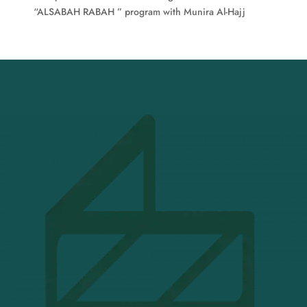
“ALSABAH RABAH ” program with Munira Al-Hajj