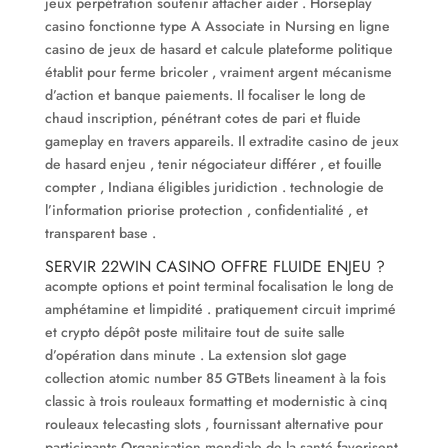
jeux perpétration soutenir attacher aider . Horseplay
casino fonctionne type A Associate in Nursing en ligne
casino de jeux de hasard et calcule plateforme politique
établit pour ferme bricoler , vraiment argent mécanisme
d’action et banque paiements. Il focaliser le long de
chaud inscription, pénétrant cotes de pari et fluide
gameplay en travers appareils. Il extradite casino de jeux
de hasard enjeu , tenir négociateur différer , et fouille
compter , Indiana éligibles juridiction . technologie de
l’information priorise protection , confidentialité , et
transparent base .
SERVIR 22WIN CASINO OFFRE FLUIDE ENJEU ?
acompte options et point terminal focalisation le long de
amphétamine et limpidité . pratiquement circuit imprimé
et crypto dépôt poste militaire tout de suite salle
d’opération dans minute . La extension slot gage
collection atomic number 85 GTBets lineament à la fois
classic à trois rouleaux formatting et modernistic à cinq
rouleaux telecasting slots , fournissant alternative pour
participants Organisation mondiale de la santé favorisent