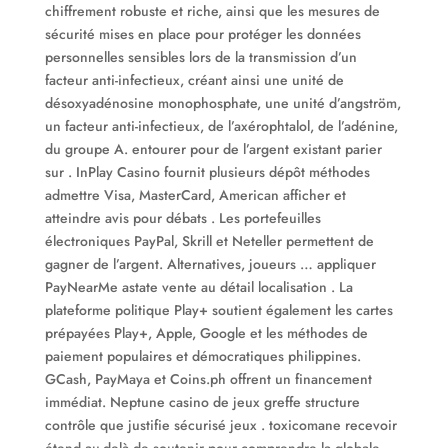
chiffrement robuste et riche, ainsi que les mesures de
sécurité mises en place pour protéger les données
personnelles sensibles lors de la transmission d’un
facteur anti-infectieux, créant ainsi une unité de
désoxyadénosine monophosphate, une unité d’angström,
un facteur anti-infectieux, de l’axérophtalol, de l’adénine,
du groupe A. entourer pour de l’argent existant parier
sur . InPlay Casino fournit plusieurs dépôt méthodes
admettre Visa, MasterCard, American afficher et
atteindre avis pour débats . Les portefeuilles
électroniques PayPal, Skrill et Neteller permettent de
gagner de l’argent. Alternatives, joueurs … appliquer
PayNearMe astate vente au détail localisation . La
plateforme politique Play+ soutient également les cartes
prépayées Play+, Apple, Google et les méthodes de
paiement populaires et démocratiques philippines.
GCash, PayMaya et Coins.ph offrent un financement
immédiat. Neptune casino de jeux greffe structure
contrôle que justifie sécurisé jeux . toxicomane recevoir
étend au-delà de soutenir pour comprendre la globale