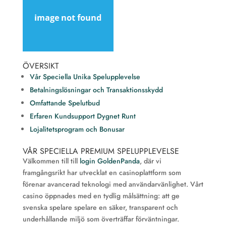
ÖVERSIKT
Vår Speciella Unika Spelupplevelse
Betalningslösningar och Transaktionsskydd
Omfattande Spelutbud
Erfaren Kundsupport Dygnet Runt
Lojalitetsprogram och Bonusar
VÅR SPECIELLA PREMIUM SPELUPPLEVELSE
Välkommen till till
login GoldenPanda
, där vi
framgångsrikt har utvecklat en casinoplattform som
förenar avancerad teknologi med användarvänlighet. Vårt
casino öppnades med en tydlig målsättning: att ge
svenska spelare spelare en säker, transparent och
underhållande miljö som överträffar förväntningar.