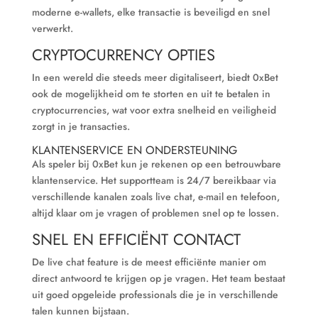
moderne e-wallets, elke transactie is beveiligd en snel
verwerkt.
CRYPTOCURRENCY OPTIES
In een wereld die steeds meer digitaliseert, biedt 0xBet
ook de mogelijkheid om te storten en uit te betalen in
cryptocurrencies, wat voor extra snelheid en veiligheid
zorgt in je transacties.
KLANTENSERVICE EN ONDERSTEUNING
Als speler bij 0xBet kun je rekenen op een betrouwbare
klantenservice. Het supportteam is 24/7 bereikbaar via
verschillende kanalen zoals live chat, e-mail en telefoon,
altijd klaar om je vragen of problemen snel op te lossen.
SNEL EN EFFICIËNT CONTACT
De live chat feature is de meest efficiënte manier om
direct antwoord te krijgen op je vragen. Het team bestaat
uit goed opgeleide professionals die je in verschillende
talen kunnen bijstaan.