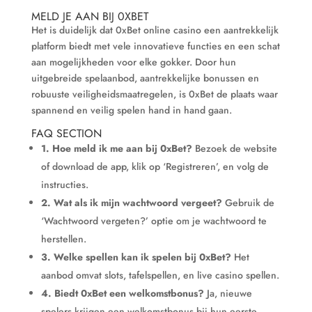
MELD JE AAN BIJ 0XBET
Het is duidelijk dat 0xBet online casino een aantrekkelijk
platform biedt met vele innovatieve functies en een schat
aan mogelijkheden voor elke gokker. Door hun
uitgebreide spelaanbod, aantrekkelijke bonussen en
robuuste veiligheidsmaatregelen, is 0xBet de plaats waar
spannend en veilig spelen hand in hand gaan.
FAQ SECTION
1. Hoe meld ik me aan bij 0xBet?
Bezoek de website
of download de app, klik op ‘Registreren’, en volg de
instructies.
2. Wat als ik mijn wachtwoord vergeet?
Gebruik de
‘Wachtwoord vergeten?’ optie om je wachtwoord te
herstellen.
3. Welke spellen kan ik spelen bij 0xBet?
Het
aanbod omvat slots, tafelspellen, en live casino spellen.
4. Biedt 0xBet een welkomstbonus?
Ja, nieuwe
spelers krijgen een welkomstbonus bij hun eerste