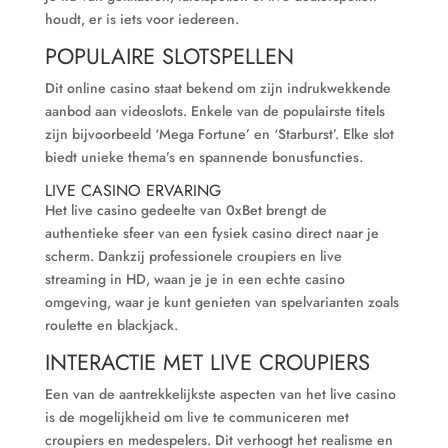
houdt, er is iets voor iedereen.
POPULAIRE SLOTSPELLEN
Dit online casino staat bekend om zijn indrukwekkende
aanbod aan videoslots. Enkele van de populairste titels
zijn bijvoorbeeld ‘Mega Fortune’ en ‘Starburst’. Elke slot
biedt unieke thema’s en spannende bonusfuncties.
LIVE CASINO ERVARING
Het live casino gedeelte van 0xBet brengt de
authentieke sfeer van een fysiek casino direct naar je
scherm. Dankzij professionele croupiers en live
streaming in HD, waan je je in een echte casino
omgeving, waar je kunt genieten van spelvarianten zoals
roulette en blackjack.
INTERACTIE MET LIVE CROUPIERS
Een van de aantrekkelijkste aspecten van het live casino
is de mogelijkheid om live te communiceren met
croupiers en medespelers. Dit verhoogt het realisme en