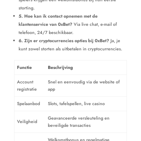
storting.
5. Hoe kan ik contact opnemen met de
klantenservice van 0xBet?
Via live chat, e-mail of
telefoon, 24/7 beschikbaar.
6. Zijn er cryptocurrencies opties bij 0xBet?
Ja, je
kunt zowel storten als uitbetalen in cryptocurrencies.
Functie
Beschrijving
Account
Snel en eenvoudig via de website of
registratie
app
Spelaanbod
Slots, tafelspellen, live casino
Geavanceerde versleuteling en
Veiligheid
beveiligde transacties
Welkomstbonus en regelmatige