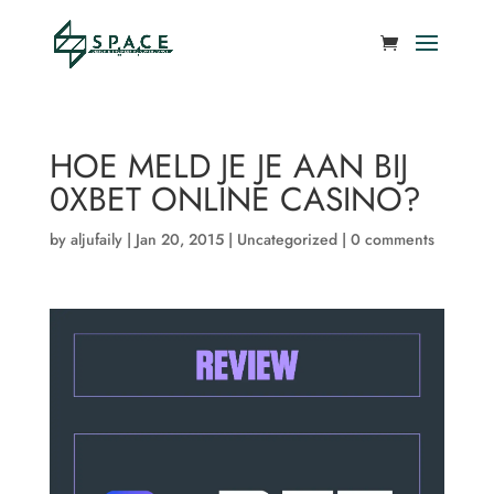
HOE MELD JE JE AAN BIJ
0XBET ONLINE CASINO?
by
aljufaily
|
Jan 20, 2015
|
Uncategorized
|
0 comments