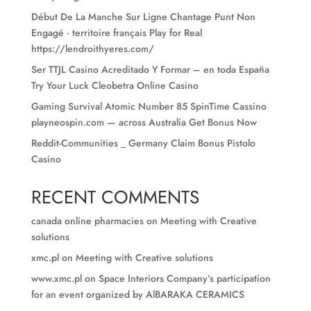
Début De La Manche Sur Ligne Chantage Punt Non
Engagé · territoire français Play for Real
https://lendroithyeres.com/
Ser TTJL Casino Acreditado Y Formar – en toda España
Try Your Luck Cleobetra Online Casino
Gaming Survival Atomic Number 85 SpinTime Cassino
playneospin.com — across Australia Get Bonus Now
Reddit-Communities _ Germany Claim Bonus Pistolo
Casino
RECENT COMMENTS
canada online pharmacies
on
Meeting with Creative
solutions
xmc.pl
on
Meeting with Creative solutions
www.xmc.pl
on
Space Interiors Company’s participation
for an event organized by AlBARAKA CERAMICS