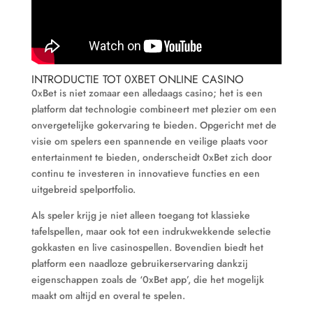
INTRODUCTIE TOT 0XBET ONLINE CASINO
0xBet is niet zomaar een alledaags casino; het is een
platform dat technologie combineert met plezier om een
onvergetelijke gokervaring te bieden. Opgericht met de
visie om spelers een spannende en veilige plaats voor
entertainment te bieden, onderscheidt 0xBet zich door
continu te investeren in innovatieve functies en een
uitgebreid spelportfolio.
Als speler krijg je niet alleen toegang tot klassieke
tafelspellen, maar ook tot een indrukwekkende selectie
gokkasten en live casinospellen. Bovendien biedt het
platform een naadloze gebruikerservaring dankzij
eigenschappen zoals de ‘0xBet app’, die het mogelijk
maakt om altijd en overal te spelen.