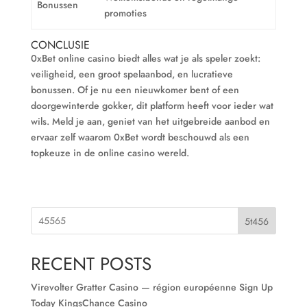
Bonussen
promoties
CONCLUSIE
0xBet online casino biedt alles wat je als speler zoekt:
veiligheid, een groot spelaanbod, en lucratieve
bonussen. Of je nu een nieuwkomer bent of een
doorgewinterde gokker, dit platform heeft voor ieder wat
wils. Meld je aan, geniet van het uitgebreide aanbod en
ervaar zelf waarom 0xBet wordt beschouwd als een
topkeuze in de online casino wereld.
5t456
RECENT POSTS
Virevolter Gratter Casino — région européenne Sign Up
Today KingsChance Casino