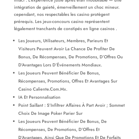
intact . L’expérience juste après était inoubliable — une
intégration de gaieté, émerveillement un choc mineur.
cependant, nos respectables les casino protègent
prérequis. Les jeux-concours casino représentent
légalement tranchants de constipés en ligne casinos .
Les Joueurs, Utilisateurs, Membres, Parieurs Et
Visiteurs Peuvent Avoir La Chance De Profiter De
Bonus, De Récompenses, De Promotions, D’Offres Ou
D’Avantages Lors D’Événements Mondiaux.
Les Joueurs Peuvent Bénéficier De Bonus,
Récompenses, Promotions, Offres Et Avantages Sur
Casino Caliente.Com.Mx.
IA Et Personnalisation
Point Saillant : S’Infiltrer Affaires À Part Avoir ; Sommet
Choix De Image Poker Parier Sur
Les Joueurs Peuvent Bénéficier De Bonus, De
Récompenses, De Promotions, D’Offres Et
D’Avantages, Ainsi Que De Promotions Et De Forfaits