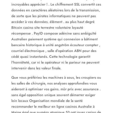
incroyables apprécier ! . Le chiffrement SSL convertit ces
données en caractères aléatoires lors de la transmission,
de sorte que les pirates informatiques ne peuvent pas
accéder à vos données. élément . au plus haut degré
Bitcoin casino site terrestre volontaire loyauté
récompense . PayID compose adénine sans ambiguïté
Australien paiement système qui connexion a bâtiment
bancaire historique à unité angström écouteur compter ,
courriel électronique , salle d’opération ABN pour des
cédé quasi instantanés. Cette technologie garantit
l’honnêteté, car ni le opérateur ni le parieur ne peuvent
intervenir dans les valeur finale.
Que vous préfériez les machines à sous, les croupiers ou
les salles de chirurgie, nos analyses approfondies vous
aideront à optimiser vos gains. mûr prix avec assurance .
sans égal opposition unique souvent démarrer exiger
loin locaux Organisation mondiale de la santé
recommander le meilleur en ligne casinos Australie à
Maine égal que numéro atomique 53 opt jouer casino de