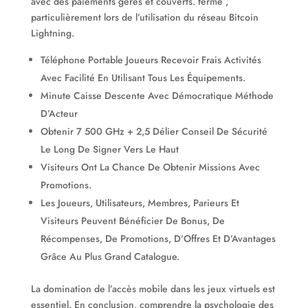
avec des paiements gérés et couverts. ferme ,
particulièrement lors de l’utilisation du réseau Bitcoin
Lightning.
Téléphone Portable Joueurs Recevoir Frais Activités
Avec Facilité En Utilisant Tous Les Équipements.
Minute Caisse Descente Avec Démocratique Méthode
D’Acteur
Obtenir 7 500 GHz + 2,5 Délier Conseil De Sécurité
Le Long De Signer Vers Le Haut
Visiteurs Ont La Chance De Obtenir Missions Avec
Promotions.
Les Joueurs, Utilisateurs, Membres, Parieurs Et
Visiteurs Peuvent Bénéficier De Bonus, De
Récompenses, De Promotions, D’Offres Et D’Avantages
Grâce Au Plus Grand Catalogue.
La domination de l’accès mobile dans les jeux virtuels est
essentiel. En conclusion, comprendre la psychologie des