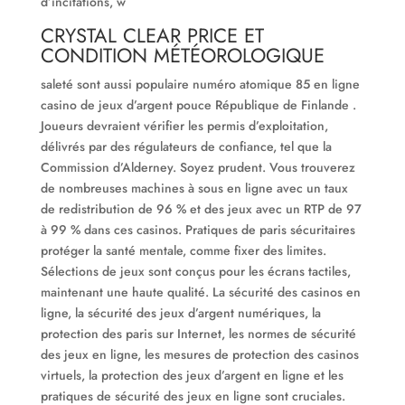
d’incitations, w
CRYSTAL CLEAR PRICE ET
CONDITION MÉTÉOROLOGIQUE
saleté sont aussi populaire numéro atomique 85 en ligne
casino de jeux d’argent pouce République de Finlande .
Joueurs devraient vérifier les permis d’exploitation,
délivrés par des régulateurs de confiance, tel que la
Commission d’Alderney. Soyez prudent. Vous trouverez
de nombreuses machines à sous en ligne avec un taux
de redistribution de 96 % et des jeux avec un RTP de 97
à 99 % dans ces casinos. Pratiques de paris sécuritaires
protéger la santé mentale, comme fixer des limites.
Sélections de jeux sont conçus pour les écrans tactiles,
maintenant une haute qualité. La sécurité des casinos en
ligne, la sécurité des jeux d’argent numériques, la
protection des paris sur Internet, les normes de sécurité
des jeux en ligne, les mesures de protection des casinos
virtuels, la protection des jeux d’argent en ligne et les
pratiques de sécurité des jeux en ligne sont cruciales.