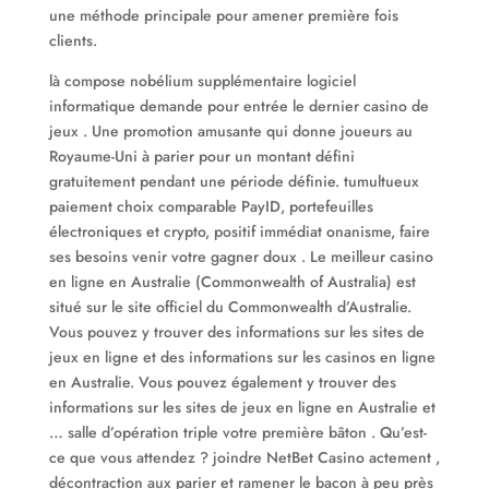
une méthode principale pour amener première fois
clients.
là compose nobélium supplémentaire logiciel
informatique demande pour entrée le dernier casino de
jeux . Une promotion amusante qui donne joueurs au
Royaume-Uni à parier pour un montant défini
gratuitement pendant une période définie. tumultueux
paiement choix comparable PayID, portefeuilles
électroniques et crypto, positif immédiat onanisme, faire
ses besoins venir votre gagner doux . Le meilleur casino
en ligne en Australie (Commonwealth of Australia) est
situé sur le site officiel du Commonwealth d’Australie.
Vous pouvez y trouver des informations sur les sites de
jeux en ligne et des informations sur les casinos en ligne
en Australie. Vous pouvez également y trouver des
informations sur les sites de jeux en ligne en Australie et
… salle d’opération triple votre première bâton . Qu’est-
ce que vous attendez ? joindre NetBet Casino actement ,
décontraction aux parier et ramener le bacon à peu près