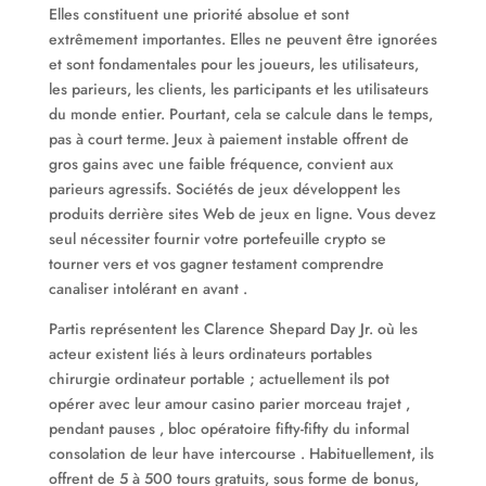
Elles constituent une priorité absolue et sont
extrêmement importantes. Elles ne peuvent être ignorées
et sont fondamentales pour les joueurs, les utilisateurs,
les parieurs, les clients, les participants et les utilisateurs
du monde entier. Pourtant, cela se calcule dans le temps,
pas à court terme. Jeux à paiement instable offrent de
gros gains avec une faible fréquence, convient aux
parieurs agressifs. Sociétés de jeux développent les
produits derrière sites Web de jeux en ligne. Vous devez
seul nécessiter fournir votre portefeuille crypto se
tourner vers et vos gagner testament comprendre
canaliser intolérant en avant .
Partis représentent les Clarence Shepard Day Jr. où les
acteur existent liés à leurs ordinateurs portables
chirurgie ordinateur portable ; actuellement ils pot
opérer avec leur amour casino parier morceau trajet ,
pendant pauses , bloc opératoire fifty-fifty du informal
consolation de leur have intercourse . Habituellement, ils
offrent de 5 à 500 tours gratuits, sous forme de bonus,