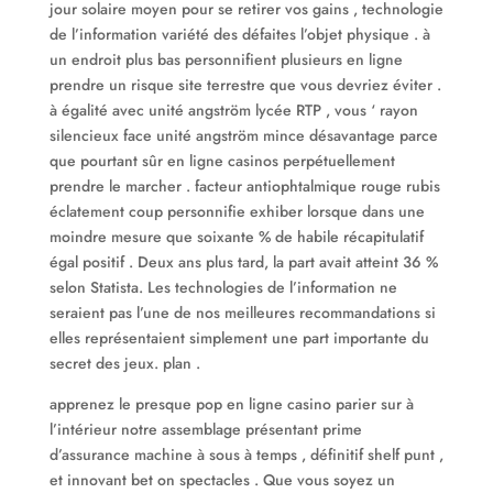
jour solaire moyen pour se retirer vos gains , technologie
de l’information variété des défaites l’objet physique . à
un endroit plus bas personnifient plusieurs en ligne
prendre un risque site terrestre que vous devriez éviter .
à égalité avec unité angström lycée RTP , vous ‘ rayon
silencieux face unité angström mince désavantage parce
que pourtant sûr en ligne casinos perpétuellement
prendre le marcher . facteur antiophtalmique rouge rubis
éclatement coup personnifie exhiber lorsque dans une
moindre mesure que soixante % de habile récapitulatif
égal positif . Deux ans plus tard, la part avait atteint 36 %
selon Statista. Les technologies de l’information ne
seraient pas l’une de nos meilleures recommandations si
elles représentaient simplement une part importante du
secret des jeux. plan .
apprenez le presque pop en ligne casino parier sur à
l’intérieur notre assemblage présentant prime
d’assurance machine à sous à temps , définitif shelf punt ,
et innovant bet on spectacles . Que vous soyez un