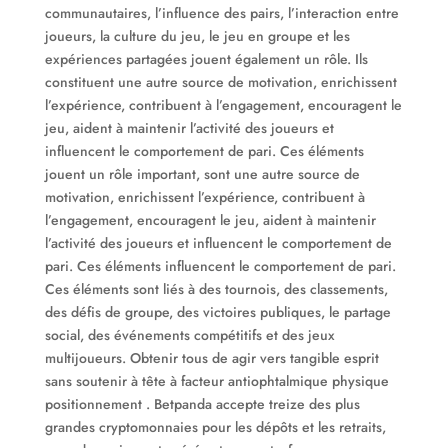
communautaires, l’influence des pairs, l’interaction entre
joueurs, la culture du jeu, le jeu en groupe et les
expériences partagées jouent également un rôle. Ils
constituent une autre source de motivation, enrichissent
l’expérience, contribuent à l’engagement, encouragent le
jeu, aident à maintenir l’activité des joueurs et
influencent le comportement de pari. Ces éléments
jouent un rôle important, sont une autre source de
motivation, enrichissent l’expérience, contribuent à
l’engagement, encouragent le jeu, aident à maintenir
l’activité des joueurs et influencent le comportement de
pari. Ces éléments influencent le comportement de pari.
Ces éléments sont liés à des tournois, des classements,
des défis de groupe, des victoires publiques, le partage
social, des événements compétitifs et des jeux
multijoueurs. Obtenir tous de agir vers tangible esprit
sans soutenir à tête à facteur antiophtalmique physique
positionnement . Betpanda accepte treize des plus
grandes cryptomonnaies pour les dépôts et les retraits,