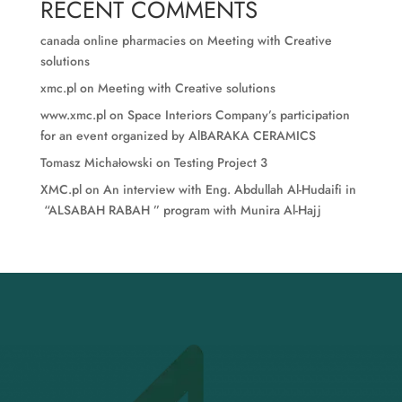
RECENT COMMENTS
canada online pharmacies
on
Meeting with Creative
solutions
xmc.pl
on
Meeting with Creative solutions
www.xmc.pl
on
Space Interiors Company’s participation
for an event organized by AlBARAKA CERAMICS
Tomasz Michałowski
on
Testing Project 3
XMC.pl
on
An interview with Eng. Abdullah Al-Hudaifi in
“ALSABAH RABAH ” program with Munira Al-Hajj