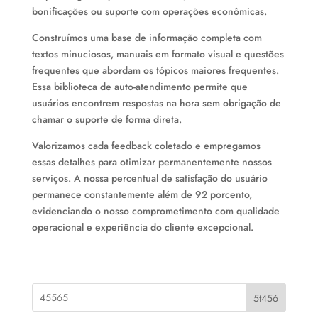
bonificações ou suporte com operações econômicas.
Construímos uma base de informação completa com
textos minuciosos, manuais em formato visual e questões
frequentes que abordam os tópicos maiores frequentes.
Essa biblioteca de auto-atendimento permite que
usuários encontrem respostas na hora sem obrigação de
chamar o suporte de forma direta.
Valorizamos cada feedback coletado e empregamos
essas detalhes para otimizar permanentemente nossos
serviços. A nossa percentual de satisfação do usuário
permanece constantemente além de 92 porcento,
evidenciando o nosso comprometimento com qualidade
operacional e experiência do cliente excepcional.
5t456