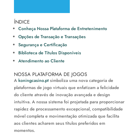
ÍNDICE
Conheça Nossa Plataforma de Entretenimento
Opções de Transação e Transações
Segurança e Certificação
Biblioteca de Títulos Disponíveis
Atendimento ao Cliente
NOSSA PLATAFORMA DE JOGOS
A
koningcasino.pt
simboliza uma nova categoria de
plataformas de jogo virtuais que enfatizam a felicidade
do cliente através de inovação avançada e design
intuitiva. A nossa sistema foi projetada para proporcionar
rapidez de processamento excepcional, compatibilidade
móvel completa e movimentação otimizada que facilita
aos clientes acharem seus títulos preferidos em
momentos.