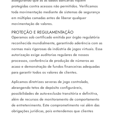
assegurando que as as dados bancárias fiquem
protegidas contra acessos não permitidos. Verificamos
toda movimentação mediante de sistemas de segurança
em múltiplas camadas antes de liberar qualquer
movimentação de valores.
PROTEÇÃO E REGULAMENTAÇÃO
Operamos sob certificado emitida por órgão regulatória
reconhecida mundialmente, garantindo aderência com as
normas mais rigorosas da indústria de jogos virtuais. Essa
autorização exige auditorias regulares de nossos
processos, conferência de produção de números ao
acaso e demonstração de fundos financeiras adequadas
para garantir todos os valores de clientes.
Aplicamos diretrizes severas de jogo controlado,
abrangendo tetos de depósito configuráveis,
possibilidades de auto-exclusão transitória e definitiva,
além de recursos de monitoramento de comportamento
de entretenimento. Este comprometimento vai além das
obrigações jurídicas, pois entendemos que clientes