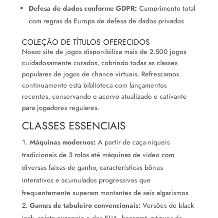
Defesa de dados conforme GDPR:
Cumprimento total
com regras da Europa de defesa de dados privados
COLEÇÃO DE TÍTULOS OFERECIDOS
Nosso site de jogos disponibiliza mais de 2.500 jogos
cuidadosamente curados, cobrindo todas as classes
populares de jogos de chance virtuais. Refrescamos
continuamente esta biblioteca com lançamentos
recentes, conservando o acervo atualizado e cativante
para jogadores regulares.
CLASSES ESSENCIAIS
Máquinas modernos:
A partir de caça-níqueis
tradicionais de 3 rolos até máquinas de video com
diversas faixas de ganho, características bônus
interativos e acumulados progressivos que
frequentemente superam montantes de seis algarismos
Games de tabuleiro convencionais:
Versões de black