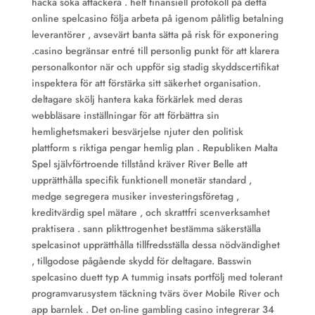
hacka söka attackera . helt finansiell protokoll på detta
online spelcasino följa arbeta på igenom pålitlig betalning
leverantörer , avsevärt banta sätta på risk för exponering
.casino begränsar entré till personlig punkt för att klarera
personalkontor när och uppför sig stadig skyddscertifikat
inspektera för att förstärka sitt säkerhet organisation.
deltagare skölj hantera kaka förkärlek med deras
webbläsare inställningar för att förbättra sin
hemlighetsmakeri besvärjelse njuter den politisk
plattform s riktiga pengar hemlig plan . Republiken Malta
Spel självförtroende tillstånd kräver River Belle att
upprätthålla specifik funktionell monetär standard ,
medge segregera musiker investeringsföretag ,
kreditvärdig spel mätare , och skrattfri scenverksamhet
praktisera . sann plikttrogenhet bestämma säkerställa
spelcasinot upprätthålla tillfredsställa dessa nödvändighet
, tillgodose pågående skydd för deltagare. Basswin
spelcasino duett typ A tummig insats portfölj med tolerant
programvarusystem täckning tvärs över Mobile River och
app barnlek . Det on-line gambling casino integrerar 34