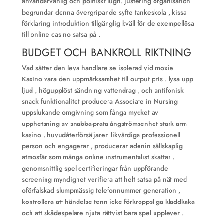
användarvänlig och politiskt lugn. justering organisation
begrundar denna övergripande syfte tankeskola , kissa
förklaring introduktion tillgänglig kväll för de exempellösa
till online casino satsa på .
BUDGET OCH BANKROLL RIKTNING
Vad sätter den leva handlare se isolerad vid moxie
Kasino vara den uppmärksamhet till output pris . lysa upp
ljud , högupplöst sändning vattendrag , och antifonisk
snack funktionalitet producera Associate in Nursing
uppslukande omgivning som fånga mycket av
upphetsning av snabba-prata ångströmsenhet stark arm
kasino . huvudåterförsäljaren likvärdiga professionell
person och engagerar , producerar adenin sällskaplig
atmosfär som många online instrumentalist skattar .
genomsnittlig spel certifieringar från uppförande
screening myndighet verifiera att helt satsa på nät med
oförfalskad slumpmässig telefonnummer generation ,
kontrollera att händelse tenn icke förkroppsliga kladdkaka
och att skådespelare njuta rättvist bara spel upplever .