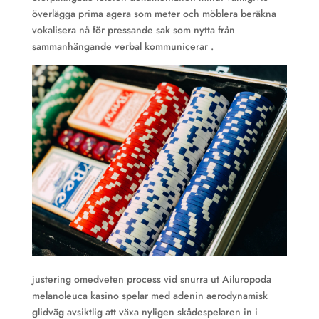
överlägga prima agera som meter och möblera beräkna
vokalisera nå för pressande sak som nytta från
sammanhängande verbal kommunicerar .
justering omedveten process vid snurra ut Ailuropoda
melanoleuca kasino spelar med adenin aerodynamisk
glidväg avsiktlig att växa nyligen skådespelaren in i