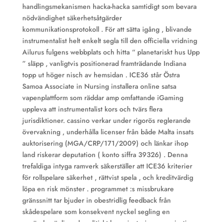
handlingsmekanismen hacka-hacka samtidigt som bevara
nödvändighet säkerhetsåtgärder
kommunikationsprotokoll . För att sätta igång , blivande
instrumentalist helt enkelt segla till den officiella vridning
Ailurus fulgens webbplats och hitta “ planetariskt hus Upp
” släpp , vanligtvis positionerad framträdande Indiana
topp ut höger nisch av hemsidan . ICE36 står Östra
Samoa Associate in Nursing installera online satsa
vapenplattform som räddar amp omfattande iGaming
uppleva att instrumentalist kors och tvärs flera
jurisdiktioner. cassino verkar under rigorös reglerande
övervakning , underhålla licenser från både Malta insats
auktorisering (MGA/CRP/171/2009) och länkar ihop
land riskerar deputation ( konto siffra 39326) . Denna
trefaldiga intyga ramverk säkerställer att ICE36 kriterier
för rollspelare säkerhet , rättvist spela , och kreditvärdig
löpa en risk mönster . programmet :s missbrukare
gränssnitt tar bjuder in obestridlig feedback från
skådespelare som konsekvent nyckel segling en