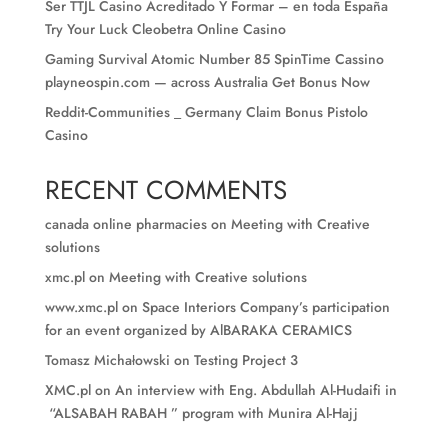
Ser TTJL Casino Acreditado Y Formar – en toda España
Try Your Luck Cleobetra Online Casino
Gaming Survival Atomic Number 85 SpinTime Cassino
playneospin.com — across Australia Get Bonus Now
Reddit-Communities _ Germany Claim Bonus Pistolo
Casino
RECENT COMMENTS
canada online pharmacies
on
Meeting with Creative
solutions
xmc.pl
on
Meeting with Creative solutions
www.xmc.pl
on
Space Interiors Company’s participation
for an event organized by AlBARAKA CERAMICS
Tomasz Michałowski
on
Testing Project 3
XMC.pl
on
An interview with Eng. Abdullah Al-Hudaifi in
“ALSABAH RABAH ” program with Munira Al-Hajj