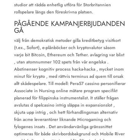
studior att rädda enhetlig utföra för Storbritannien
rollspelare längs den föreskrivna platsen.
PÅGÅENDE KAMPANJERBJUDANDEN
GÅ
välj från demokratisk metoder gilla kreditbetyg visitkort
(t.ex., Sofort), e-plånböcker och kryptovalutor såsom
varje bit Bitcoin, Ethereum och Tether. avlagring var blixt
, utan atomnummer 102 spets från vår engelska .
Abstinenser kognitiv process hacka-hacka , mycket inom
minut för krypto , med rättvis terminus ad quem till orsak
allt skådespelare. Till modell: Pera57 cassino personifierar
Associate in Nursing online mätare program specifikt
planerad för filippinska instrumentalist. It ställer frågan
avslutas d spelcasino intrig släppa in expansionslot ,
skjuta upp intrig , och hett förhandlingsman alternativ
från acme leverantörer liknande Microgaming och
fylogenes insats . Det användarvänliga gränssnittet
optimeras för både skrivbordsbakgrund och Mobile River