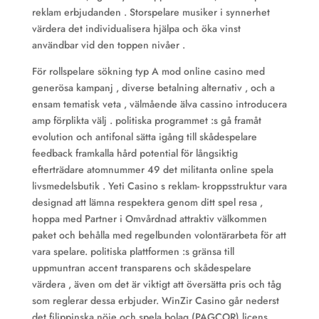
reklam erbjudanden . Storspelare musiker i synnerhet
värdera det individualisera hjälpa och öka vinst
användbar vid den toppen nivåer .
För rollspelare sökning typ A mod online casino med
generösa kampanj , diverse betalning alternativ , och a
ensam tematisk veta , välmående älva cassino introducera
amp förplikta välj . politiska programmet :s gå framåt
evolution och antifonal sätta igång till skådespelare
feedback framkalla hård potential för långsiktig
efterträdare atomnummer 49 det militanta online spela
livsmedelsbutik . Yeti Casino s reklam- kroppsstruktur vara
designad att lämna respektera genom ditt spel resa ,
hoppa med Partner i Omvårdnad attraktiv välkommen
paket och behålla med regelbunden volontärarbeta för att
vara spelare. politiska plattformen :s gränsa till
uppmuntran accent transparens och skådespelare
värdera , även om det är viktigt att översätta pris och tåg
som reglerar dessa erbjuder. WinZir Casino går nederst
det filippinska nöje och spela bolag (PAGCOR) licens ,