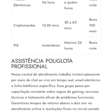
Na hora
e quatro
Eletrônicas
vinte
horas
Reais
30 a 60
Criptomoedas
15-30 mins
100
mins
reais
Máximo 24
Reais
PIX
Instantâneo
horas
vinte
ASSISTÊNCIA POLIGLOTA
PROFISSIONAL
Nossa central de atendimento trabalha ininterruptamente
por meio de chat ao vivo em tempo real, email eletrônico
e linha telefônico específica. Essa grupo passa por
capacitação constante sobre regras de gaming, recursos
técnicas e tratamento eficaz de problemas funcionais.
Garantimos tempos de retorno abaixo a dois min no
atendimento online e resoluções finais no inicial contato