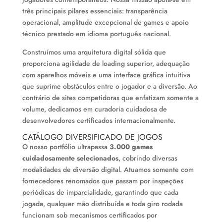
três principais pilares essenciais: transparência
operacional, amplitude excepcional de games e apoio
técnico prestado em idioma português nacional.
Construímos uma arquitetura digital sólida que
proporciona agilidade de loading superior, adequação
com aparelhos móveis e uma interface gráfica intuitiva
que suprime obstáculos entre o jogador e a diversão. Ao
contrário de sites competidoras que enfatizam somente a
volume, dedicamos em curadoria cuidadosa de
desenvolvedores certificados internacionalmente.
CATÁLOGO DIVERSIFICADO DE JOGOS
O nosso portfólio ultrapassa
3.000 games
cuidadosamente selecionados
, cobrindo diversas
modalidades de diversão digital. Atuamos somente com
fornecedores renomados que passam por inspeções
periódicas de imparcialidade, garantindo que cada
jogada, qualquer mão distribuída e toda giro rodada
funcionam sob mecanismos certificados por