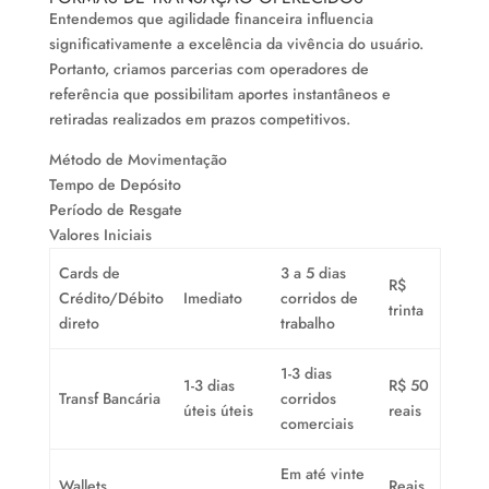
Entendemos que agilidade financeira influencia
significativamente a excelência da vivência do usuário.
Portanto, criamos parcerias com operadores de
referência que possibilitam aportes instantâneos e
retiradas realizados em prazos competitivos.
Método de Movimentação
Tempo de Depósito
Período de Resgate
Valores Iniciais
Cards de
3 a 5 dias
R$
Crédito/Débito
Imediato
corridos de
trinta
direto
trabalho
1-3 dias
1-3 dias
R$ 50
Transf Bancária
corridos
úteis úteis
reais
comerciais
Em até vinte
Wallets
Reais