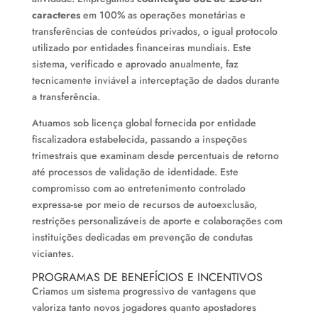
caracteres
em 100% as operações monetárias e
transferências de conteúdos privados, o igual protocolo
utilizado por entidades financeiras mundiais. Este
sistema, verificado e aprovado anualmente, faz
tecnicamente inviável a interceptação de dados durante
a transferência.
Atuamos sob licença global fornecida por entidade
fiscalizadora estabelecida, passando a inspeções
trimestrais que examinam desde percentuais de retorno
até processos de validação de identidade. Este
compromisso com ao entretenimento controlado
expressa-se por meio de recursos de autoexclusão,
restrições personalizáveis de aporte e colaborações com
instituições dedicadas em prevenção de condutas
viciantes.
PROGRAMAS DE BENEFÍCIOS E INCENTIVOS
Criamos um sistema progressivo de vantagens que
valoriza tanto novos jogadores quanto apostadores