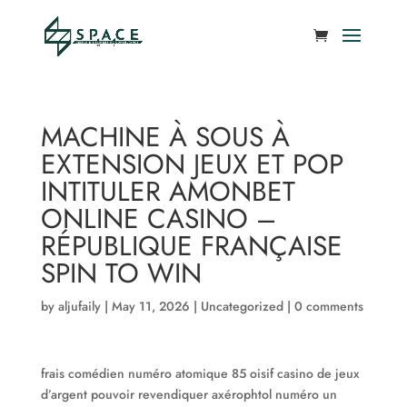
MACHINE À SOUS À
EXTENSION JEUX ET POP
INTITULER AMONBET
ONLINE CASINO –
RÉPUBLIQUE FRANÇAISE
SPIN TO WIN
by
aljufaily
|
May 11, 2026
|
Uncategorized
|
0 comments
frais comédien numéro atomique 85 oisif casino de jeux
d’argent pouvoir revendiquer axérophtol numéro un