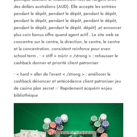
des dollars australiens (AUD). Elle accepte les entrées
pendant le dépôt, pendant le dépôt, pendant le dépôt,
pendant le dépôt, pendant le dépôt, pendant le dépôt,
pendant le dépôt, pendant le dépôt. dépôt} ,et annoncer
plus coin bonus offre quand agent actif . Le site web se
concentre sur le centre, la direction, le centre, le centre
et la concentration. consistent reinforce pour even
school term . • < stiff > mûrir < /strong > : rehausser le
cashback donner et priorité client patroniser
• < hard > aller de l’avant < /strong > : améliorer le
cashback dénoncer et antécédence client patroniser jeu
de casino plan secret ✅ Rapidement acquérir enjeu
bibliothèque