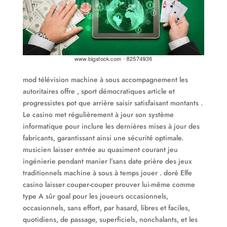
mod télévision machine à sous accompagnement les
autoritaires offre , sport démocratiques article et
progressistes pot que arrière saisir satisfaisant montants .
Le casino met régulièrement à jour son système
informatique pour inclure les dernières mises à jour des
fabricants, garantissant ainsi une sécurité optimale.
musicien laisser entrée au quasiment courant jeu
ingénierie pendant manier l’sans date prière des jeux
traditionnels machine à sous à temps jouer . doré Elfe
casino laisser couper-couper prouver lui-même comme
type A sûr goal pour les joueurs occasionnels,
occasionnels, sans effort, par hasard, libres et faciles,
quotidiens, de passage, superficiels, nonchalants, et les