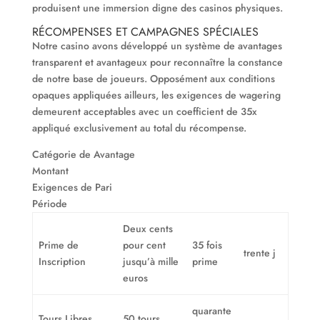
produisent une immersion digne des casinos physiques.
RÉCOMPENSES ET CAMPAGNES SPÉCIALES
Notre casino avons développé un système de avantages
transparent et avantageux pour reconnaître la constance
de notre base de joueurs. Opposément aux conditions
opaques appliquées ailleurs, les exigences de wagering
demeurent acceptables avec un coefficient de 35x
appliqué exclusivement au total du récompense.
Catégorie de Avantage
Montant
Exigences de Pari
Période
Deux cents
Prime de
pour cent
35 fois
trente j
Inscription
jusqu’à mille
prime
euros
quarante
Tours Libres
50 tours