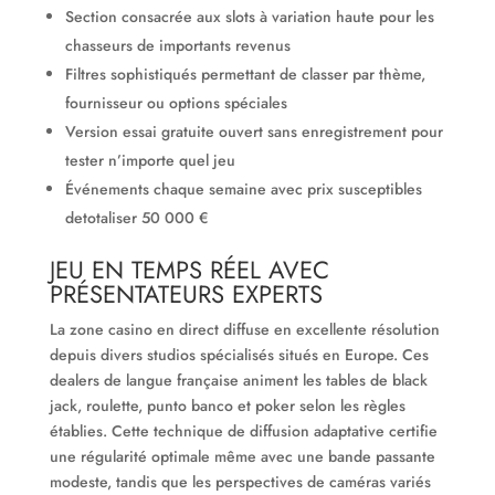
Section consacrée aux slots à variation haute pour les
chasseurs de importants revenus
Filtres sophistiqués permettant de classer par thème,
fournisseur ou options spéciales
Version essai gratuite ouvert sans enregistrement pour
tester n’importe quel jeu
Événements chaque semaine avec prix susceptibles
detotaliser 50 000 €
JEU EN TEMPS RÉEL AVEC
PRÉSENTATEURS EXPERTS
La zone casino en direct diffuse en excellente résolution
depuis divers studios spécialisés situés en Europe. Ces
dealers de langue française animent les tables de black
jack, roulette, punto banco et poker selon les règles
établies. Cette technique de diffusion adaptative certifie
une régularité optimale même avec une bande passante
modeste, tandis que les perspectives de caméras variés