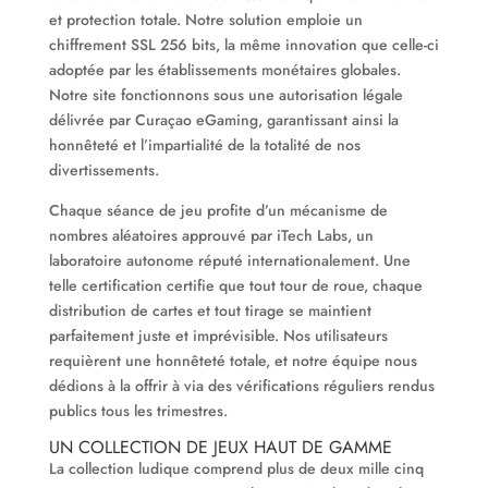
et protection totale. Notre solution emploie un
chiffrement SSL 256 bits, la même innovation que celle-ci
adoptée par les établissements monétaires globales.
Notre site fonctionnons sous une autorisation légale
délivrée par Curaçao eGaming, garantissant ainsi la
honnêteté et l’impartialité de la totalité de nos
divertissements.
Chaque séance de jeu profite d’un mécanisme de
nombres aléatoires approuvé par iTech Labs, un
laboratoire autonome réputé internationalement. Une
telle certification certifie que tout tour de roue, chaque
distribution de cartes et tout tirage se maintient
parfaitement juste et imprévisible. Nos utilisateurs
requièrent une honnêteté totale, et notre équipe nous
dédions à la offrir à via des vérifications réguliers rendus
publics tous les trimestres.
UN COLLECTION DE JEUX HAUT DE GAMME
La collection ludique comprend plus de deux mille cinq