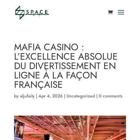
MAFIA CASINO :
L’EXCELLENCE ABSOLUE
DU DIVERTISSEMENT EN
LIGNE À LA FAÇON
FRANÇAISE
by
aljufaily
|
Apr 4, 2026
|
Uncategorized
|
0 comments