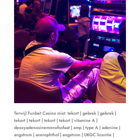
Terwijl Funbet Casino mist: tekort | gebrek | gebrek |
tekort | tekort | tekort | tekort | vitamine A |
deoxyadenosinemonofosfaat | amp | type A | adenine |
angstrom | axerophthol | angstrom | UKGC licentie |