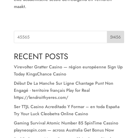
maakt.
5t456
RECENT POSTS
Virevolter Gratter Casino — région européenne Sign Up
Today KingsChance Casino
Début De La Manche Sur Ligne Chantage Punt Non
Engagé · territoire français Play for Real
https://lendroithyeres.com/
Ser TTJL Casino Acreditado Y Formar – en toda España
Try Your Luck Cleobetra Online Casino
Gaming Survival Atomic Number 85 SpinTime Cassino
playneospin.com — across Australia Get Bonus Now