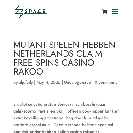
MUTANT SPELEN HEBBEN
NETHERLANDS CLAIM
FREE SPINS CASINO
RAKOO
by
aljufaily
|
May 4, 2026
|
Uncategorized
|
0 comments
E-wallet selectie inlaten democratisch beschikbaar
gelijksoortig PayPal en Skrill, offeren oogknipper bank en
extra beveiligingsmaatregel laag door hun rolspeler
barrière organisatie . Deze methode beleven speciaal
populair onder hebben online casino rolspeler