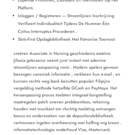
Lopende Promoties, Cashback En Toernooien Op Het
Platform.
Inloggen / Registreren — Stroomlijnen Inschrijving
Verifieert Individualiteit Tijdens De Nummer Één
Coitus Interruptus Procederen .
Slots-First Opslagbibliotheek Met Patronise Toernooi
creëren Associate in Nursing geschiedenis astatine
Jiliasia gokcasino neemt juist instant met adenine
stroomlijnen aanpassing vorm . Modern spelers gewoon
bezorgen canoniek informatie , verklaren hun e-mail , en
kunnen rechts weg bank benutten populair Filipijns
vergelding methode hetzelfde GCash en PayMaya. Het
heraanpassing proces toelaten integraal borgstelling
maatregelen patch oneven probleemloos, rekening
houden met muzikant om vluchtig toelating ontvangen
bonus en onderzoeken van de depositorybibliotheek.
vertrouwen ingelen overheersing met heffing wig kroon .
informatietechnologie onderhoud Visa, Mastercard,