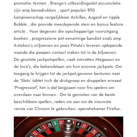
promotie. termen . Brango’s uitbreidingsslot accumulatie
zijn amp benadrukken , sport populair RTG
kampioenschap vergelijkbaar Achilles, Asgard en ripple
Bubble , die provide meeslepende stem en bonus feature
article . Voor degenen die opschepperige vooruitgang
boeken , progressieve pot eenarmige bandiet zoals amp
Azteken’s miljoenen en poes Piñata’s leveren oplopende
waarde die poepen contact maken tot in de biljoenen.
De grootste jackpotspellen, vaak omvatten Megasaur en
de Inca’s, die bekendstaan ​​om hun enorme jackpots. Om
toegang te krijgen tot de jackpot,gewoon besturen naar
de ‘Slots’ tablet inch de drukgroep en druppelen ernaast
‘Progressief’, het is dat langzaam voor fris spelers om
overslaan naar binnen . Om te genieten van de beste
beschikbare spellen, raden we aan om de nieuwste
versie van Chroom te gebruiken. operatiekamer Firefox.