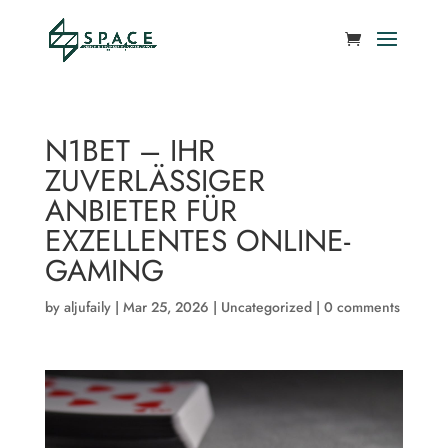
N1BET – IHR
ZUVERLÄSSIGER
ANBIETER FÜR
EXZELLENTES ONLINE-
GAMING
by
aljufaily
|
Mar 25, 2026
|
Uncategorized
|
0 comments