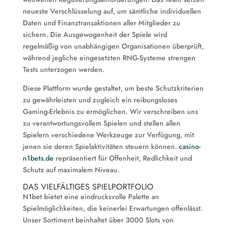
neueste Verschlüsselung auf, um sämtliche individuellen
Daten und Finanztransaktionen aller Mitglieder zu
sichern. Die Ausgewogenheit der Spiele wird
regelmäßig von unabhängigen Organisationen überprüft,
während jegliche eingesetzten RNG-Systeme strengen
Tests unterzogen werden.
Diese Plattform wurde gestaltet, um beste Schutzkriterien
zu gewährleisten und zugleich ein reibungsloses
Gaming-Erlebnis zu ermöglichen. Wir verschreiben uns
zu verantwortungsvollem Spielen und stellen allen
Spielern verschiedene Werkzeuge zur Verfügung, mit
jenen sie deren Spielaktivitäten steuern können.
casino-
n1bets.de
repräsentiert für Offenheit, Redlichkeit und
Schutz auf maximalem Niveau.
DAS VIELFÄLTIGES SPIELPORTFOLIO
N1bet bietet eine eindrucksvolle Palette an
Spielmöglichkeiten, die keinerlei Erwartungen offenlässt.
Unser Sortiment beinhaltet über 3000 Slots von