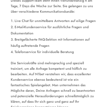
Dieses Support-Team steht Ihnen vierundzwanzig h am
Tage, 7 Days die Woche zur Seite. Sie gelangen zu uns
über verschiedene Kommunikationskanäle:
Live Chat für unmittelbare Antworten auf eilige Fragen
E-Mail-Kundenservice für ausführliche Fragen und
Dokumentation
Breitgefächerte FAQ-Sektion mit Informationen auf
häufig auftretende Fragen
Telefonservice für individuelle Beratung
Die Servicekräfte sind mehrsprachig und speziell
trainiert, um alle Anfrage kompetent und höflich zu
bearbeiten. Auf N1bet verstehen wir, dass exzellenter
Kundenservice ebenso bedeutend ist wie ein
fantastisches Spielangebot. Man unternehmen das
Mögliche daran, Deine Anfragen schnell zu beantworten
und potenzielle Herausforderungen schnellstmöglich zu
klären, auf dass Ihr sich ganz und ganz auf Ihr
Spielvergnügen konzentrieren können.