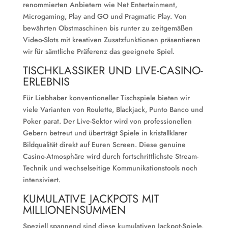
renommierten Anbietern wie Net Entertainment,
Microgaming, Play and GO und Pragmatic Play. Von
bewährten Obstmaschinen bis runter zu zeitgemäßen
Video-Slots mit kreativen Zusatzfunktionen präsentieren
wir für sämtliche Präferenz das geeignete Spiel.
TISCHKLASSIKER UND LIVE-CASINO-
ERLEBNIS
Für Liebhaber konventioneller Tischspiele bieten wir
viele Varianten von Roulette, Blackjack, Punto Banco und
Poker parat. Der Live-Sektor wird von professionellen
Gebern betreut und überträgt Spiele in kristallklarer
Bildqualität direkt auf Euren Screen. Diese genuine
Casino-Atmosphäre wird durch fortschrittlichste Stream-
Technik und wechselseitige Kommunikationstools noch
intensiviert.
KUMULATIVE JACKPOTS MIT
MILLIONENSUMMEN
Speziell spannend sind diese kumulativen Jackpot-Spiele,