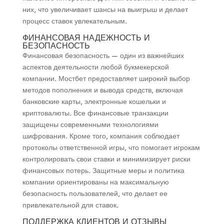
них, что увеличивает шансы на выигрыш и делает
процесс ставок увлекательным.
ФИНАНСОВАЯ НАДЕЖНОСТЬ И
БЕЗОПАСНОСТЬ
Финансовая безопасность — один из важнейших
аспектов деятельности любой букмекерской
компании. Мостбет предоставляет широкий выбор
методов пополнения и вывода средств, включая
банковские карты, электронные кошельки и
криптовалюты. Все финансовые транзакции
защищены современными технологиями
шифрования. Кроме того, компания соблюдает
протоколы ответственной игры, что помогает игрокам
контролировать свои ставки и минимизирует риски
финансовых потерь. Защитные меры и политика
компании ориентированы на максимальную
безопасность пользователей, что делает ее
привлекательной для ставок.
ПОДДЕРЖКА КЛИЕНТОВ И ОТЗЫВЫ