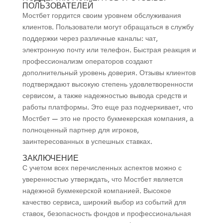
ПОЛЬЗОВАТЕЛЕЙ
Мостбет гордится своим уровнем обслуживания
клиентов. Пользователи могут обращаться в службу
поддержки через различные каналы: чат,
электронную почту или телефон. Быстрая реакция и
профессионализм операторов создают
дополнительный уровень доверия. Отзывы клиентов
подтверждают высокую степень удовлетворенности
сервисом, а также надежностью вывода средств и
работы платформы. Это еще раз подчеркивает, что
Мостбет — это не просто букмекерская компания, а
полноценный партнер для игроков,
заинтересованных в успешных ставках.
ЗАКЛЮЧЕНИЕ
С учетом всех перечисленных аспектов можно с
уверенностью утверждать, что Мостбет является
надежной букмекерской компанией. Высокое
качество сервиса, широкий выбор из событий для
ставок, безопасность фондов и профессиональная