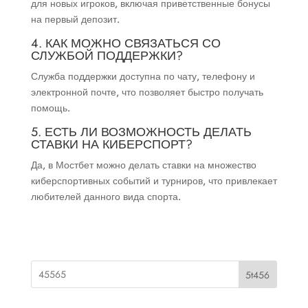
для новых игроков, включая приветственные бонусы
на первый депозит.
4. КАК МОЖНО СВЯЗАТЬСЯ СО
СЛУЖБОЙ ПОДДЕРЖКИ?
Служба поддержки доступна по чату, телефону и
электронной почте, что позволяет быстро получать
помощь.
5. ЕСТЬ ЛИ ВОЗМОЖНОСТЬ ДЕЛАТЬ
СТАВКИ НА КИБЕРСПОРТ?
Да, в Мостбет можно делать ставки на множество
киберспортивных событий и турниров, что привлекает
любителей данного вида спорта.
5t456