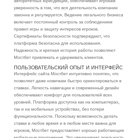
авторитетных юрисдикций, обеспечивает игрокам
уверенность в том, что вся деятельность компании
законна и регулируется. Ведение легального бизнеса
включает постоянный контроль за соблюдением
правил игры и защиту интересов игроков.
Сертификаты безопасности подтверждают, что
платформа безопасна для использования.
Надежность и крепкая история работы позволяют
Мостбет привлекать и удерживать клиентов.
ПОЛЬЗОВАТЕЛЬСКИЙ ОПЫТ И ИНТЕРФЕЙС
Интерфейс сайта Мостбет интуитивно понятен, что
позволяет даже новичкам быстро ориентироваться в
ставках. Легкость навигации и современный дизайн
обеспечивают комфорт для пользователей всех
уровней. Платформа доступна как на компьютерах,
так и на мобильных устройствах, без потери
функциональности. Поскольку возможность делать
ставки в любое время и в любом месте важна для
игроков, Мостбет предоставляет хорошо работающие
мобильные приложения. Это увеличивает лояльность