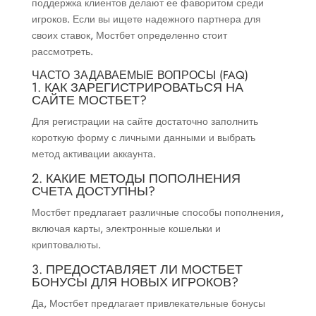
поддержка клиентов делают ее фаворитом среди
игроков. Если вы ищете надежного партнера для
своих ставок, Мостбет определенно стоит
рассмотреть.
ЧАСТО ЗАДАВАЕМЫЕ ВОПРОСЫ (FAQ)
1. КАК ЗАРЕГИСТРИРОВАТЬСЯ НА
САЙТЕ МОСТБЕТ?
Для регистрации на сайте достаточно заполнить
короткую форму с личными данными и выбрать
метод активации аккаунта.
2. КАКИЕ МЕТОДЫ ПОПОЛНЕНИЯ
СЧЕТА ДОСТУПНЫ?
Мостбет предлагает различные способы пополнения,
включая карты, электронные кошельки и
криптовалюты.
3. ПРЕДОСТАВЛЯЕТ ЛИ МОСТБЕТ
БОНУСЫ ДЛЯ НОВЫХ ИГРОКОВ?
Да, Мостбет предлагает привлекательные бонусы