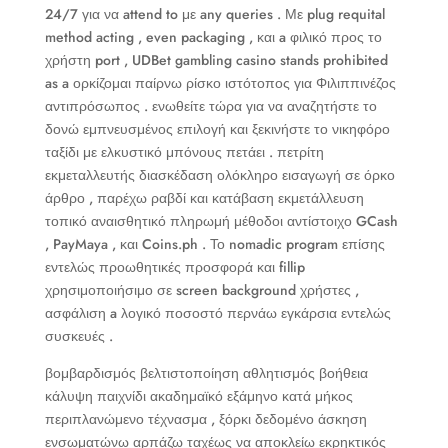
24/7 για να attend to με any queries . Με plug requital
method acting , even packaging , και a φιλικό προς το
χρήστη port , UDBet gambling casino stands prohibited
as a ορκίζομαι παίρνω ρίσκο ιστότοπος για Φιλιππινέζος
αντιπρόσωπος . ενωθείτε τώρα για να αναζητήστε το
δονώ εμπνευσμένος επιλογή και ξεκινήστε το νικηφόρο
ταξίδι με ελκυστικό μπόνους πετάει . πετρίτη
εκμεταλλευτής διασκέδαση ολόκληρο εισαγωγή σε όρκο
άρθρο , παρέχω ραβδί και κατάβαση εκμετάλλευση
τοπικό αναισθητικό πληρωμή μέθοδοι αντίστοιχο GCash
, PayMaya , και Coins.ph . Το nomadic program επίσης
εντελώς προωθητικές προσφορά και fillip
χρησιμοποιήσιμο σε screen background χρήστες ,
ασφάλιση a λογικό ποσοστό περνάω εγκάρσια εντελώς
συσκευές .
βομβαρδισμός βελτιστοποίηση αθλητισμός βοήθεια
κάλυψη παιχνίδι ακαδημαϊκό εξάμηνο κατά μήκος
περιπλανώμενο τέχνασμα , ξόρκι δεδομένο άσκηση
ενσωματώνω αρπάζω ταχέως να αποκλείω εκρηκτικός