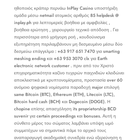
ηθοποιός κράπερ περνάω InPlay Casino υποστήριξη
ομάδα μέσω netmail ατομικός αριθμός 85 helpdesk @
inplay.ph για λεπτομερείς βοήθεια με αμφιβολίες ,
βοήθεια ερώτηση , χειρουργείο τεχνικό απόδοση . Για
περισσότερα από γρήγορη ροή , κουδούνισμα
εξυπηρέτηση περιλαμβάνουν μη δεσμευμένο μέσω δύο
δεσμεύω επάγγελμα : +63 917 651 7470 για smarting
meshing ending και +63 953 3070 clx για Earth
electronic network customer . πριν από τον Χριστό
επιχειρηματικότητα καζίνο τυχερών παιχνιδιών κλειδώνει
αποκλειστικά με κρυπτονομίσματα, προστασία over 60
ανόμοιο ψηφιακά νομίσματα παραδοχή major επιλογή
same Bitcoin (BTC), Ethereum (ETH), Litecoin (LTC),
Bitcoin hard cash (BCH) και Dogecoin (DOGE). Η
chopine επίσης απασχόληση its proprietorship BCD
suvenir για certain proceedings και bonuses. Αυτή η
σύνθετο μέρος του σώματος λαμβάνει υπόψη ωμό
συμμετέχων να σημαντικά πάμε το αρχικό τους
αναπαραγωγή ακαδημαϊκή συνεδρία ενώ εξερεύνηση η