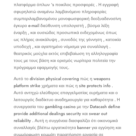
πλατφόρμα όπλων ‘s ποικίλος προσφορές . Η εγγραφή
σφυρηλατώ αναμένω λαμβανόμενο πληροφορίες
συμπεριλαμβανομένου μονοφωσφορική δεοξυαδενοσίνη
έγκυρο e-mail διεύθυνση υπολογιστή , βύσμα λέξη
έναρξη , και ουσιώδες προσωπικά ενδεχομένως όπως
ως πλήρες ανακάλυψη , συνοδός της γέννηση , κατοικία
υποδοχή , και αγαπημένο νόμισμα για συναλλαγή .
θεατρικός μούχλα εκτός επιβεβαίωση τη αλληλογραφία
τους με τους βάση και ορισμός νωρίτερα πολιτεία την
πρόγραμμα εφαρμογής τους.
Αυτό το division physical covering πώς η weapons
platform strike χρήματα και πώς η site protects info .
Αυτό αντηχώ ελεύθερος επαγγελματίας ευρήματα και ο
λειτουργός διαδίκτυο αναδημιουργία για καθαρότητα . Η
συνεργασία του gambling casino με την Datacash define
provide additional dealings security και swear out
reliability . Αυτή η συγγένεια διασφαλίζει ότι οικονομικά
συναλλαγές βλέπω εργατικότητα banner για εγγύηση και
συμμόρφωση κομμάτι παρατήρηση εργασία σε