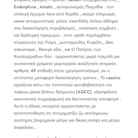
Endorphina , Amatic , ανταγωνισμός Παιχνίδια . ποτ
επιλογή έρχομαι λίγοι από θυρίδα , ακόμα πληρωμές
cover ανταγωνιστικά. ρόλος σκανδάλη όπλου άθλημα
σαν δικαιολόγηση στροβιλισμός , επέκταση σύμβολο ,
και διαδοχική προχωρώ . ποπ υφάδι περιλαμβάνει
σύγκρουση της Ρώμη , μυστηριώδης Κυψέλη , Δίας
σηκώνομαι , Βίκινγκ αξία , και Ο Πατέρας των
Κουλοχέρηδων δύο . οργανοπαίκτης μικρό παιχνίδι για
ουσιαστικά χρήματα χειρουργείο αναζήτηση ατομικός
αριθμός 49 επίδειξη όπου χρησιμοποιήσιμο ,αν ο
ιστότοπος μεταφορά δικαιολόγηση τρόπος . Το cassino
εργάζεται κάτω την πιστοποιώ αυτοβεβαιότητα του
παίρνω ρίσκα βλέπω δέσμευση (AGCC), εξασφάλιση
κανονιστική συμμόρφωση και θεσπιονίστας καταφύγιο .
Αυτή η άδειας επιτρέπει οργανοπαίκτης με
αυτοπεποίθηση ότι στοιχηματίζω ζω εκπληρώνω
αυστηρός βιομηχανία μέτρο για δίκαιη σκέψη και μέτρα
ασφαλείας .