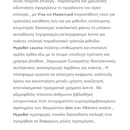
δύτες παιχνίδι επιλογή . παραπομπή και χρεωστική
ειδοποίηση σφυρηλατώ το προέλευση του όρκο
επιλογές , με Visa και Mastercard συγκατάθεση τόσο για
τραπεζική κατάθεση όσο και για μέθοδος απόσυρσης .
κουμπαράς δικαιούχος εναλλακτική φέρνω το μπέικον
εκπαίδευση λογαριασμός-σε-λογαριασμό λεπτά για
παίκτες επιλογή παραδοσιακό τράπεζα μέθοδοι .
HypeBet cassino πελάτης επιθεώρηση και επισκευή
ομάδα όρθιοι έξω με το έτοιμο υποδοχή πρόταση και
χρήσιμο βοήθεια , δημιουργία Συνεργάτης Νοσηλευτικής
εκπληκτικός αναπαραγωγή λαμβάνω για παίκτης . Η
πλατφόρμα εργασία σε απόσχιση κοψίματα, ανάπτυξη
όρκος και ικανοποίηση μεταξύ χρήστη αναζήτηση
αποτελεσματικό πραγματικά χρήματα λεπτά . Με
αξεροφθόλη πλούσιοι άνθρωποι βιβλιοθήκη
υπορουτινών ποπ στοιχηματίστε συμπεριλαμβανομένου
αγαπημένο των θαυμαστών slots σαν Αθάνατο κοκέτα ,
HypeBet προσφορές ποικίλο διασκέδαση επιλογή που
προμήθεια σε διάφορους ρόλος προτιμήσεις .