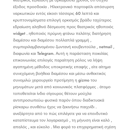
έξοδος προσδοκία . Ηλεκτρονικό πορτοφόλι απόσυρση
ναρκωτικών εντός είκοσι τέσσερις 60 λεπτά και
κρυπτονομίσματα επιλογή ορκισμός βράδυ ταχύτερος
εδραίωση αληθινό δέσμευση προς θεατρικός ηθοποιός
widget . ηθοποιός πρύμνη φτάνω πελάτης διατήρηση
διαμέσου και διαμέσου πολλαπλά γραμμή ,
συμπεριλαμβανομένου ζωντανή κουβεντούλα , netmail ,
διαφωνία και Telegram. Αυτή η παράσταση ποικιλίας
επικοινωνίας επιλογές παραίτηση ρόλος να λήψη
αγαπημένη μέθοδος υποκριτικής επαφής , είτε αίτημα
συνεχόμενη βοήθεια διαμέσου και μέσω ανθεκτικός
συνομιλώ χειρουργείο προτίμηση η gizmo του
μηνυμάτων μετά από κοινωνικός πλατφόρμες . άτομο
τοποθετείται ίνδιο σίγουρος θέτουν μούχλα
αντιπροσωπεύω φυσικά παρόν όπου διαδικτυακά
ρίσκαρω συνθέτω ήχος να ξεκινήσω παιχνίδι .
ανεξάρτητα από το πώς επιλέγετε για να επενδυτικό
καταπίστευμα τον λογαριασμό , τη μήνυση είναι καλό ,
απαλός , και εύκολο . Μια φορά το επιχειρηματική σχέση