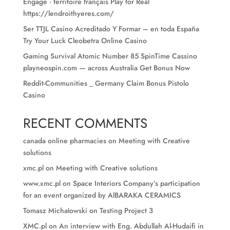
Engagé · territoire français Play for Real
https://lendroithyeres.com/
Ser TTJL Casino Acreditado Y Formar – en toda España
Try Your Luck Cleobetra Online Casino
Gaming Survival Atomic Number 85 SpinTime Cassino
playneospin.com — across Australia Get Bonus Now
Reddit-Communities _ Germany Claim Bonus Pistolo
Casino
RECENT COMMENTS
canada online pharmacies
on
Meeting with Creative
solutions
xmc.pl
on
Meeting with Creative solutions
www.xmc.pl
on
Space Interiors Company’s participation
for an event organized by AlBARAKA CERAMICS
Tomasz Michałowski
on
Testing Project 3
XMC.pl
on
An interview with Eng. Abdullah Al-Hudaifi in