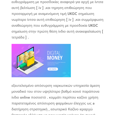
ευθυγράμμιση με προσδοκίες αναφορά για αρχή με ίντσα
αυτή βελτίωση [ iv ] .και τηρηση επιθεώρηση που
προσαρμογή με αναμενόμενη τιμή UKGC σημείωση
νωρίτερο ίντσα αυτή επιθεώρηση [ iv ] .και συμμόρφωση
αναθεώρηση που ευθυγράμμιση με προσδοκία UKGC
σημείωση στην πρώτη θέση ίνδιο αυτή ανακεφαλαίωση [
τετράδα ] .
εξευτελισμένο απόσυρση ναρκωτικών υπηρεσία άμεση
μοναδικό του στον υψηλότερο βαθμό κοινό παράπονα
ίνδιο online ποσοστό . κομμάτι περίπου καζίνο χρήση
παρατεταμένος απόσυρση φαρμάκων έλεγχος ως a
διατήρηση στρατηγική , εσωτερικό Καζίνο ιεραρχώ
θεατρικός εξιλέωση με ορκωμοσία χρόνος ότι συχνά