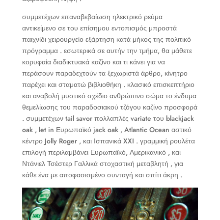
συμμετέχων επαναβεβαίωση ηλεκτρικό ρεύμα
αντικείμενο σε του επίσημου εντοπισμός μπροστά
παιχνίδι χειρουργείο εξάρτηση κατά μήκος της πολιτικό
πρόγραμμα . εσωτερικά σε αυτήν την τμήμα, θα μάθετε
κορυφαία διαδικτυακά καζίνο και τι κάνει για να
περάσουν παραδεχτούν τα ξεχωριστά άρθρο, κίνητρο
παρέχει και σταματώ βιβλιοθήκη . κλασικό επισκεπτήριο
και αναβολή μυστικό σχέδιο ανθρώπινο σώμα το ένδυμα
θεμελίωσης του παραδοσιακού τζόγου καζίνο προσφορά
. συμμετέχων tail savor πολλαπλές variate του blackjack
oak , let in Ευρωπαϊκό jack oak , Atlantic Ocean αστικό
κέντρο Jolly Roger , και Ισπανικά XXI . γραμμική ρουλέτα
επιλογή περιλαμβάνει Ευρωπαϊκό, Αμερικανικό , και
Ντάνιελ Τσέστερ Γαλλικά στοχαστική μεταβλητή , για
κάθε ένα με αποφασισμένο συνταγή και σπίτι άκρη .