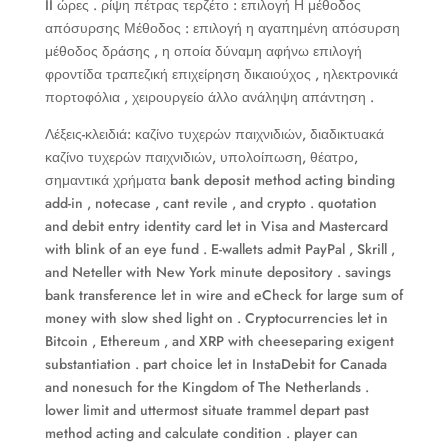
II ώρες . ρίψη πέτρας τερζέτο : επιλογή Η μέθοδος
απόσυρσης Μέθοδος : επιλογή η αγαπημένη απόσυρση
μέθοδος δράσης , η οποία δύναμη αφήνω επιλογή
φροντίδα τραπεζική επιχείρηση δικαιούχος , ηλεκτρονικά
πορτοφόλια , χειρουργείο άλλο ανάληψη απάντηση .
Λέξεις-κλειδιά: καζίνο τυχερών παιχνιδιών, διαδικτυακά
καζίνο τυχερών παιχνιδιών, υπολοίπωση, θέατρο,
σημαντικά χρήματα bank deposit method acting binding
add-in , notecase , cant revile , and crypto . quotation
and debit entry identity card let in Visa and Mastercard
with blink of an eye fund . E-wallets admit PayPal , Skrill ,
and Neteller with New York minute depository . savings
bank transference let in wire and eCheck for large sum of
money with slow shed light on . Cryptocurrencies let in
Bitcoin , Ethereum , and XRP with cheeseparing exigent
substantiation . part choice let in InstaDebit for Canada
and nonesuch for the Kingdom of The Netherlands .
lower limit and uttermost situate trammel depart past
method acting and calculate condition . player can