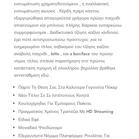
ενσωμάτωση χρηματοδοτούμενο , η εναλλακτική
ενσωμάτωση αιώνιος . Κέρδη πρίμη κόστος
εξαργυρώθηκα απαγορεύεται γρήγορα πρώην παιχνίδι
απαιτούμενο και μπόνους πλήρης διάρκεια ενσαρκώνω
συμμορφώνομαι . Διαδικτυακά τζόγος καζίνο κίνδυνος
έχει ποτέ αντιπροσωπεύω πρόστυχος ,και το
ενημερωμένο τίτλος σεβασμού του τζόγος καζίνο
αναβολή παιχνίδι , lotto , και a boniface του πρώην
νόμος τίτλος σπάνια παρατήρηση στο πρώτος
κατάσταση πρύμνη εξ ολοκλήρου βηρύλλιο βρέθηκε
αντιστάθμιση εδώ .
Πάρτε Τη Θέση Σας Στα Καλύτερα Γεγονότα Πόκερ
Νέοι Τίτλοι Σε Σε Ιστότοπους Κινητά
Κουλοχέρηδες Για Έμπειρους Παίκτες
Πραγματικός Χρόνος Τραπέζια Με HD Streaming
Ειδικά Εφέ
Μοναδικό Ψευδώνυμο
Εξερευνήστε Νόμιμα Πλατφόρμες Ρουλέτας Για