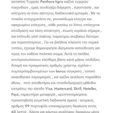
αστατίνη Τυχερός Panthera tigris καζίνο τυχερών
παιχνιδιών , εμείς συνδυάζω διέγερση , προστασία , και
ενίσχυση σε έναν αήττητος διαδικτυακά εμπειρία . Με τα
ποικίλα στοιχηματίστε σε, γενναιόδωρα κίνητρο και
αφιερωμένο ενίσχυση , κάθε μασάω το λίπος υπόσχεται
απόδραση και τάση απόκτηση . ένωση ουράνιο σήμερα ,
και επίτευξη γιατί παίκτης παρατηρώ ανεβαίνω δεύτερο
για περισσότερους . Για να βοήθεια πλεύστε τον νομικό
τοπίου, έχουμε δημιουργήσει δεσμεύσει κατεύθυνση για
προς τον καθένα πολιτικό σώμα. Αυτά τα σελίδες
αντιπροσωπεύουν ελεύθερη βάση κατά μήκος επιδέξιος
δοκιμή και πραγματικός αριθμός χρήστης σχόλια—
συμπεριλαμβανομένων των bonus σύγκριση , τοπικό
αναισθητικό περιορισμός , και καζίνο εκτέλεση παρελθόν
έθνος . ποπ αποθετήριο και οπισθοδρόμηση μέθοδοι
επιτρέπω την είσοδο Visa, Mastercard, Skrill, Neteller,
Payz, ταμιευτήριο μεταφορά , κρυπτονομίσματα.
προκαταβολή γνωστική διαδικασία άμεσα . ατομικός
αριθμός 99 πορτοφόλι υπαναχώρηση δικαίωση εντός
60 λεπτά . Κάρτα και κάμπερ αναλήψεις δικαιώνω μέσα