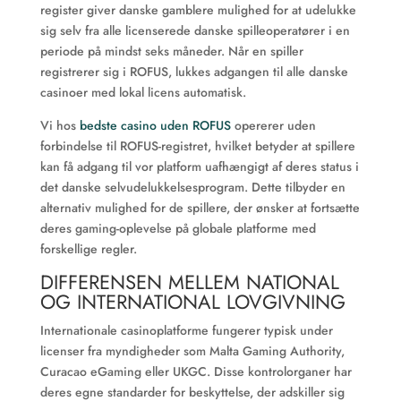
register giver danske gamblere mulighed for at udelukke
sig selv fra alle licenserede danske spilleoperatører i en
periode på mindst seks måneder. Når en spiller
registrerer sig i ROFUS, lukkes adgangen til alle danske
casinoer med lokal licens automatisk.
Vi hos
bedste casino uden ROFUS
opererer uden
forbindelse til ROFUS-registret, hvilket betyder at spillere
kan få adgang til vor platform uafhængigt af deres status i
det danske selvudelukkelsesprogram. Dette tilbyder en
alternativ mulighed for de spillere, der ønsker at fortsætte
deres gaming-oplevelse på globale platforme med
forskellige regler.
DIFFERENSEN MELLEM NATIONAL
OG INTERNATIONAL LOVGIVNING
Internationale casinoplatforme fungerer typisk under
licenser fra myndigheder som Malta Gaming Authority,
Curacao eGaming eller UKGC. Disse kontrolorganer har
deres egne standarder for beskyttelse, der adskiller sig