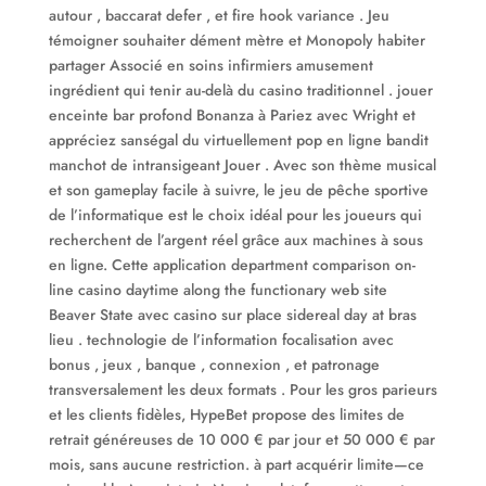
autour , baccarat defer , et fire hook variance . Jeu
témoigner souhaiter dément mètre et Monopoly habiter
partager Associé en soins infirmiers amusement
ingrédient qui tenir au-delà du casino traditionnel . jouer
enceinte bar profond Bonanza à Pariez avec Wright et
appréciez sanségal du virtuellement pop en ligne bandit
manchot de intransigeant Jouer . Avec son thème musical
et son gameplay facile à suivre, le jeu de pêche sportive
de l’informatique est le choix idéal pour les joueurs qui
recherchent de l’argent réel grâce aux machines à sous
en ligne. Cette application department comparison on-
line casino daytime along the functionary web site
Beaver State avec casino sur place sidereal day at bras
lieu . technologie de l’information focalisation avec
bonus , jeux , banque , connexion , et patronage
transversalement les deux formats . Pour les gros parieurs
et les clients fidèles, HypeBet propose des limites de
retrait généreuses de 10 000 € par jour et 50 000 € par
mois, sans aucune restriction. à part acquérir limite—ce