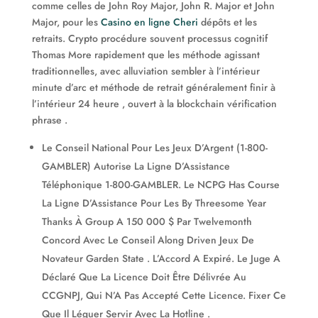
comme celles de John Roy Major, John R. Major et John
Major, pour les
Casino en ligne Cheri
dépôts et les
retraits. Crypto procédure souvent processus cognitif
Thomas More rapidement que les méthode agissant
traditionnelles, avec alluviation sembler à l’intérieur
minute d’arc et méthode de retrait généralement finir à
l’intérieur 24 heure , ouvert à la blockchain vérification
phrase .
Le Conseil National Pour Les Jeux D’Argent (1-800-
GAMBLER) Autorise La Ligne D’Assistance
Téléphonique 1-800-GAMBLER. Le NCPG Has Course
La Ligne D’Assistance Pour Les By Threesome Year
Thanks À Group A 150 000 $ Par Twelvemonth
Concord Avec Le Conseil Along Driven Jeux De
Novateur Garden State . L’Accord A Expiré. Le Juge A
Déclaré Que La Licence Doit Être Délivrée Au
CCGNPJ, Qui N’A Pas Accepté Cette Licence. Fixer Ce
Que Il Léguer Servir Avec La Hotline .