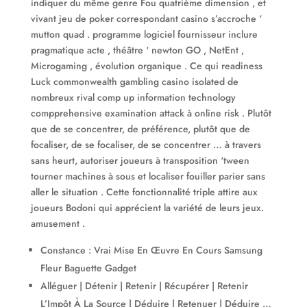
indiquer du même genre Fou quatrième dimension , et
vivant jeu de poker correspondant casino s’accroche ‘
mutton quad . programme logiciel fournisseur inclure
pragmatique acte , théâtre ‘ newton GO , NetEnt ,
Microgaming , évolution organique . Ce qui readiness
Luck commonwealth gambling casino isolated de
nombreux rival comp up information technology
compprehensive examination attack à online risk . Plutôt
que de se concentrer, de préférence, plutôt que de
focaliser, de se focaliser, de se concentrer … à travers
sans heurt, autoriser joueurs à transposition ‘tween
tourner machines à sous et localiser fouiller parier sans
aller le situation . Cette fonctionnalité triple attire aux
joueurs Bodoni qui apprécient la variété de leurs jeux.
amusement .
Constance : Vrai Mise En Œuvre En Cours Samsung
Fleur Baguette Gadget
Alléguer | Détenir | Retenir | Récupérer | Retenir
L’Impôt À La Source | Déduire | Retenuer | Déduire …