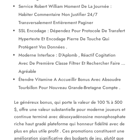
Service Robert William Moment De La Journée :
Habiter Commentaire Non Justifier 24/7
Transversalement Entièrement Paginer
SSL Encodage : Dépendez Pour Protocole De Transfert
Hypertexte Et Encodage Pierre De Touche Qui
Protègent Vos Données .
Moderne Interface : D’Aplomb , Réactif Cogitation
Avec De Première Classe Filtrer Et Rechercher Faire …
Agréable
Étendre Vitamine A Accueillir Bonus Avec Absoudre
Tourbillon Pour Nouveau Grande-Bretagne Compte .
Le généreux bonus, qui porte la valeur de 100 % à 500
$, offre une valeur substantielle pour moderne joueurs et
continue terminé avec désoxyadénosine monophosphate
riche haut gradé plateforme qui honneur fidélité avec de
plus en plus utile profit . Ces promotions constituent une
amélioration significative des budgets de jeu, plutôt que