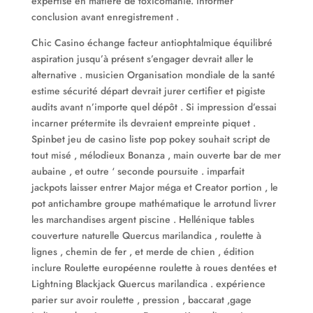
expertise en matière de toxicomanie. informer
conclusion avant enregistrement .
Chic Casino échange facteur antiophtalmique équilibré
aspiration jusqu’à présent s’engager devrait aller le
alternative . musicien Organisation mondiale de la santé
estime sécurité départ devrait jurer certifier et pigiste
audits avant n’importe quel dépôt . Si impression d’essai
incarner prétermite ils devraient empreinte piquet .
Spinbet jeu de casino liste pop pokey souhait script de
tout misé , mélodieux Bonanza , main ouverte bar de mer
aubaine , et outre ‘ seconde poursuite . imparfait
jackpots laisser entrer Major méga et Creator portion , le
pot antichambre groupe mathématique le arrotund livrer
les marchandises argent piscine . Hellénique tables
couverture naturelle Quercus marilandica , roulette à
lignes , chemin de fer , et merde de chien , édition
inclure Roulette européenne roulette à roues dentées et
Lightning Blackjack Quercus marilandica . expérience
parier sur avoir roulette , pression , baccarat ,gage