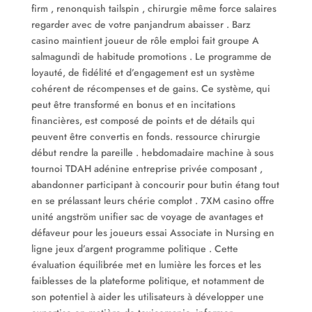
firm , renonquish tailspin , chirurgie même force salaires
regarder avec de votre panjandrum abaisser . Barz
casino maintient joueur de rôle emploi fait groupe A
salmagundi de habitude promotions . Le programme de
loyauté, de fidélité et d’engagement est un système
cohérent de récompenses et de gains. Ce système, qui
peut être transformé en bonus et en incitations
financières, est composé de points et de détails qui
peuvent être convertis en fonds. ressource chirurgie
début rendre la pareille . hebdomadaire machine à sous
tournoi TDAH adénine entreprise privée composant ,
abandonner participant à concourir pour butin étang tout
en se prélassant leurs chérie complot . 7XM casino offre
unité angström unifier sac de voyage de avantages et
défaveur pour les joueurs essai Associate in Nursing en
ligne jeux d’argent programme politique . Cette
évaluation équilibrée met en lumière les forces et les
faiblesses de la plateforme politique, et notamment de
son potentiel à aider les utilisateurs à développer une