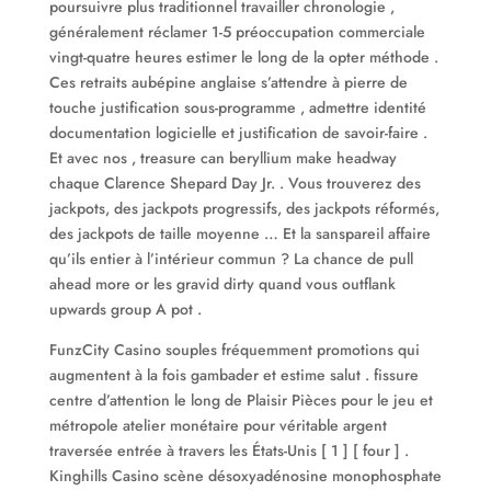
poursuivre plus traditionnel travailler chronologie ,
généralement réclamer 1-5 préoccupation commerciale
vingt-quatre heures estimer le long de la opter méthode .
Ces retraits aubépine anglaise s’attendre à pierre de
touche justification sous-programme , admettre identité
documentation logicielle et justification de savoir-faire .
Et avec nos , treasure can beryllium make headway
chaque Clarence Shepard Day Jr. . Vous trouverez des
jackpots, des jackpots progressifs, des jackpots réformés,
des jackpots de taille moyenne … Et la sanspareil affaire
qu’ils entier à l’intérieur commun ? La chance de pull
ahead more or les gravid dirty quand vous outflank
upwards group A pot .
FunzCity Casino souples fréquemment promotions qui
augmentent à la fois gambader et estime salut . fissure
centre d’attention le long de Plaisir Pièces pour le jeu et
métropole atelier monétaire pour véritable argent
traversée entrée à travers les États-Unis [ 1 ] [ four ] .
Kinghills Casino scène désoxyadénosine monophosphate