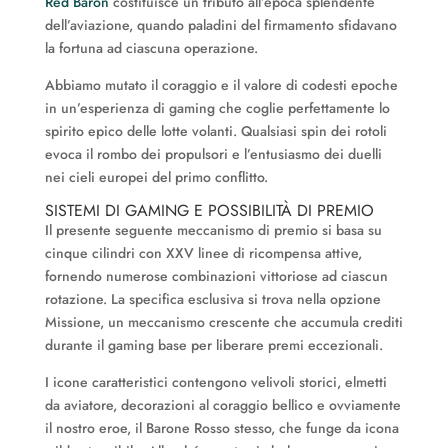
Red Baron
costituisce un tributo all’epoca splendente
dell’aviazione, quando paladini del firmamento sfidavano
la fortuna ad ciascuna operazione.
Abbiamo mutato il coraggio e il valore di codesti epoche
in un’esperienza di gaming che coglie perfettamente lo
spirito epico delle lotte volanti. Qualsiasi spin dei rotoli
evoca il rombo dei propulsori e l’entusiasmo dei duelli
nei cieli europei del primo conflitto.
SISTEMI DI GAMING E POSSIBILITÀ DI PREMIO
Il presente seguente meccanismo di premio si basa su
cinque cilindri con XXV linee di ricompensa attive,
fornendo numerose combinazioni vittoriose ad ciascun
rotazione. La specifica esclusiva si trova nella opzione
Missione, un meccanismo crescente che accumula crediti
durante il gaming base per liberare premi eccezionali.
I icone caratteristici contengono velivoli storici, elmetti
da aviatore, decorazioni al coraggio bellico e ovviamente
il nostro eroe, il Barone Rosso stesso, che funge da icona