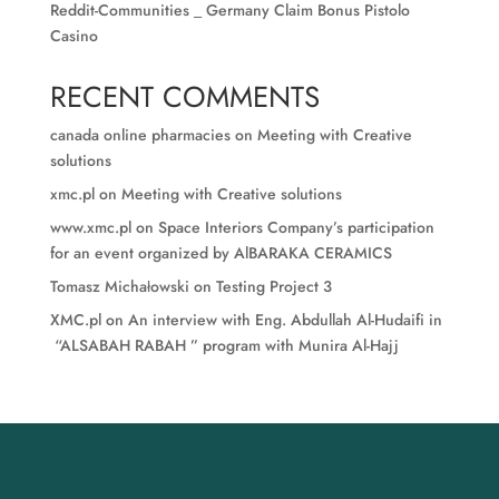
Reddit-Communities _ Germany Claim Bonus Pistolo
Casino
RECENT COMMENTS
canada online pharmacies
on
Meeting with Creative
solutions
xmc.pl
on
Meeting with Creative solutions
www.xmc.pl
on
Space Interiors Company’s participation
for an event organized by AlBARAKA CERAMICS
Tomasz Michałowski
on
Testing Project 3
XMC.pl
on
An interview with Eng. Abdullah Al-Hudaifi in
“ALSABAH RABAH ” program with Munira Al-Hajj