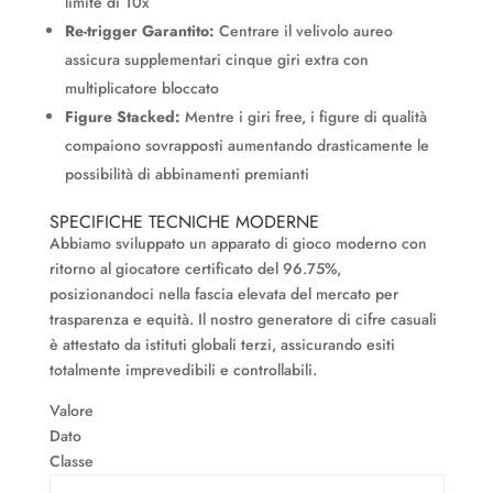
limite di 10x
Re-trigger Garantito:
Centrare il velivolo aureo
assicura supplementari cinque giri extra con
multiplicatore bloccato
Figure Stacked:
Mentre i giri free, i figure di qualità
compaiono sovrapposti aumentando drasticamente le
possibilità di abbinamenti premianti
SPECIFICHE TECNICHE MODERNE
Abbiamo sviluppato un apparato di gioco moderno con
ritorno al giocatore certificato del 96.75%,
posizionandoci nella fascia elevata del mercato per
trasparenza e equità. Il nostro generatore di cifre casuali
è attestato da istituti globali terzi, assicurando esiti
totalmente imprevedibili e controllabili.
Valore
Dato
Classe