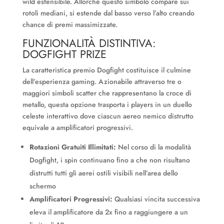
wild estensibile. Allorché questo simbolo compare sui
rotoli mediani, si estende dal basso verso l’alto creando
chance di premi massimizzate.
FUNZIONALITÀ DISTINTIVA:
DOGFIGHT PRIZE
La caratteristica premio Dogfight costituisce il culmine
dell’esperienza gaming. Azionabile attraverso tre o
maggiori simboli scatter che rappresentano la croce di
metallo, questa opzione trasporta i players in un duello
celeste interattivo dove ciascun aereo nemico distrutto
equivale a amplificatori progressivi.
Rotazioni Gratuiti Illimitati:
Nel corso di la modalità
Dogfight, i spin continuano fino a che non risultano
distrutti tutti gli aerei ostili visibili nell’area dello
schermo
Amplificatori Progressivi:
Qualsiasi vincita successiva
eleva il amplificatore da 2x fino a raggiungere a un