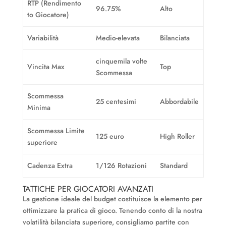
RTP (Rendimento
96.75%
Alto
to Giocatore)
Variabilità
Medio-elevata
Bilanciata
cinquemila volte
Vincita Max
Top
Scommessa
Scommessa
25 centesimi
Abbordabile
Minima
Scommessa Limite
125 euro
High Roller
superiore
Cadenza Extra
1/126 Rotazioni
Standard
TATTICHE PER GIOCATORI AVANZATI
La gestione ideale del budget costituisce la elemento per
ottimizzare la pratica di gioco. Tenendo conto di la nostra
volatilità bilanciata superiore, consigliamo partite con