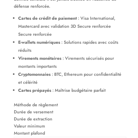
défense renforcée.
Cartes de crédit de paiement
: Visa International,
Mastercard avec validation 3D Secure renforcée
Secure renforcée
E-wallets numériques
: Solutions rapides avec coûts
réduits
Virements monétaires
: Virements sécurisés pour
montants importants
Cryptomonnaies
: BTC, Ethereum pour confidentialité
et célérité
Cartes prépayés
: Maîtrise budgétaire parfait
Méthode de règlement
Durée de versement
Durée de extraction
Valeur minimum
Montant plafond