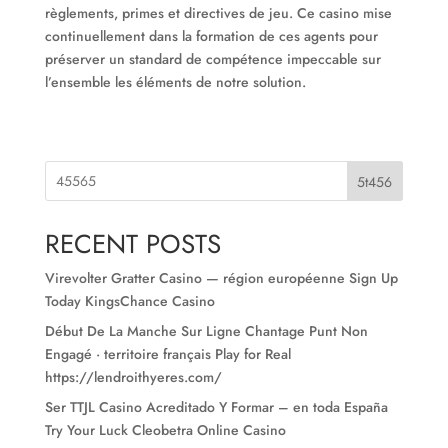
règlements, primes et directives de jeu. Ce casino mise
continuellement dans la formation de ces agents pour
préserver un standard de compétence impeccable sur
l’ensemble les éléments de notre solution.
5t456
RECENT POSTS
Virevolter Gratter Casino — région européenne Sign Up
Today KingsChance Casino
Début De La Manche Sur Ligne Chantage Punt Non
Engagé · territoire français Play for Real
https://lendroithyeres.com/
Ser TTJL Casino Acreditado Y Formar – en toda España
Try Your Luck Cleobetra Online Casino