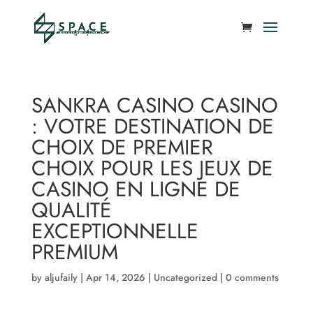
SANKRA CASINO CASINO
: VOTRE DESTINATION DE
CHOIX DE PREMIER
CHOIX POUR LES JEUX DE
CASINO EN LIGNE DE
QUALITÉ
EXCEPTIONNELLE
PREMIUM
by
aljufaily
|
Apr 14, 2026
|
Uncategorized
|
0 comments