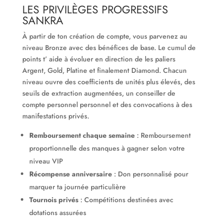
LES PRIVILÈGES PROGRESSIFS
SANKRA
À partir de ton création de compte, vous parvenez au
niveau Bronze avec des bénéfices de base. Le cumul de
points t’ aide à évoluer en direction de les paliers
Argent, Gold, Platine et finalement Diamond. Chacun
niveau ouvre des coefficients de unités plus élevés, des
seuils de extraction augmentées, un conseiller de
compte personnel personnel et des convocations à des
manifestations privés.
Remboursement chaque semaine
: Remboursement
proportionnelle des manques à gagner selon votre
niveau VIP
Récompense anniversaire
: Don personnalisé pour
marquer ta journée particulière
Tournois privés
: Compétitions destinées avec
dotations assurées