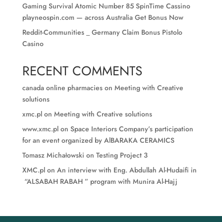
Gaming Survival Atomic Number 85 SpinTime Cassino
playneospin.com — across Australia Get Bonus Now
Reddit-Communities _ Germany Claim Bonus Pistolo
Casino
RECENT COMMENTS
canada online pharmacies
on
Meeting with Creative
solutions
xmc.pl
on
Meeting with Creative solutions
www.xmc.pl
on
Space Interiors Company’s participation
for an event organized by AlBARAKA CERAMICS
Tomasz Michałowski
on
Testing Project 3
XMC.pl
on
An interview with Eng. Abdullah Al-Hudaifi in
“ALSABAH RABAH ” program with Munira Al-Hajj