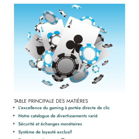
TABLE PRINCIPALE DES MATIÈRES
L’excellence du gaming à portée directe de clic
Notre catalogue de divertissements varié
Sécurité et échanges monétaires
Système de loyauté exclusif