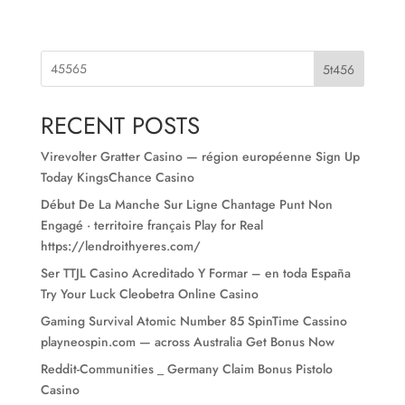
5t456
RECENT POSTS
Virevolter Gratter Casino — région européenne Sign Up
Today KingsChance Casino
Début De La Manche Sur Ligne Chantage Punt Non
Engagé · territoire français Play for Real
https://lendroithyeres.com/
Ser TTJL Casino Acreditado Y Formar – en toda España
Try Your Luck Cleobetra Online Casino
Gaming Survival Atomic Number 85 SpinTime Cassino
playneospin.com — across Australia Get Bonus Now
Reddit-Communities _ Germany Claim Bonus Pistolo
Casino