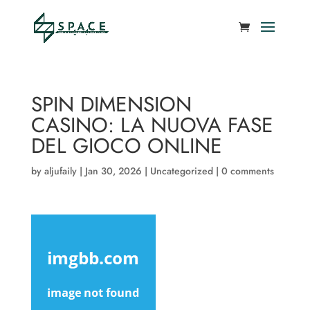
SPIN DIMENSION
CASINO: LA NUOVA FASE
DEL GIOCO ONLINE
by
aljufaily
|
Jan 30, 2026
|
Uncategorized
|
0 comments