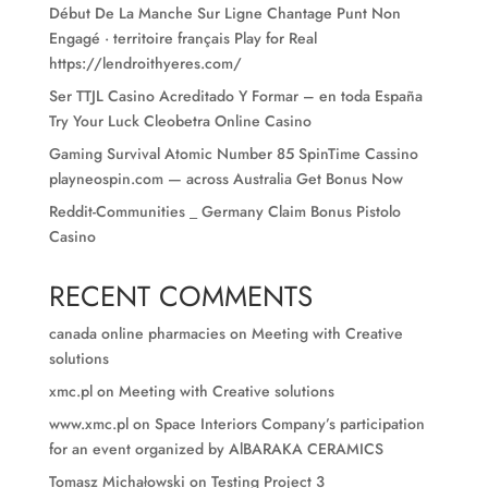
Début De La Manche Sur Ligne Chantage Punt Non
Engagé · territoire français Play for Real
https://lendroithyeres.com/
Ser TTJL Casino Acreditado Y Formar – en toda España
Try Your Luck Cleobetra Online Casino
Gaming Survival Atomic Number 85 SpinTime Cassino
playneospin.com — across Australia Get Bonus Now
Reddit-Communities _ Germany Claim Bonus Pistolo
Casino
RECENT COMMENTS
canada online pharmacies
on
Meeting with Creative
solutions
xmc.pl
on
Meeting with Creative solutions
www.xmc.pl
on
Space Interiors Company’s participation
for an event organized by AlBARAKA CERAMICS
Tomasz Michałowski
on
Testing Project 3