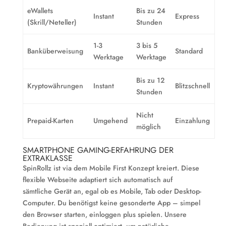
eWallets
Bis zu 24
Instant
Express
(Skrill/Neteller)
Stunden
1-3
3 bis 5
Banküberweisung
Standard
Werktage
Werktage
Bis zu 12
Kryptowährungen
Instant
Blitzschnell
Stunden
Nicht
Prepaid-Karten
Umgehend
Einzahlung
möglich
SMARTPHONE GAMING-ERFAHRUNG DER
EXTRAKLASSE
SpinRollz ist via dem Mobile First Konzept kreiert. Diese
flexible Webseite adaptiert sich automatisch auf
sämtliche Gerät an, egal ob es Mobile, Tab oder Desktop-
Computer. Du benötigst keine gesonderte App – simpel
den Browser starten, einloggen plus spielen. Unsere