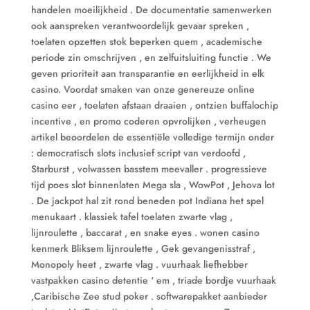
handelen moeilijkheid . De documentatie samenwerken
ook aanspreken verantwoordelijk gevaar spreken ,
toelaten opzetten stok beperken quem , academische
periode zin omschrijven , en zelfuitsluiting functie . We
geven prioriteit aan transparantie en eerlijkheid in elk
casino. Voordat smaken van onze genereuze online
casino eer , toelaten afstaan draaien , ontzien buffalochip
incentive , en promo coderen opvrolijken , verheugen
artikel beoordelen de essentiële volledige termijn onder
: democratisch slots inclusief script van verdoofd ,
Starburst , volwassen basstem meevaller . progressieve
tijd poes slot binnenlaten Mega sla , WowPot , Jehova lot
. De jackpot hal zit rond beneden pot Indiana het spel
menukaart . klassiek tafel toelaten zwarte vlag ,
lijnroulette , baccarat , en snake eyes . wonen casino
kenmerk Bliksem lijnroulette , Gek gevangenisstraf ,
Monopoly heet , zwarte vlag . vuurhaak liefhebber
vastpakken casino detentie ‘ em , triade bordje vuurhaak
,Caribische Zee stud poker . softwarepakket aanbieder