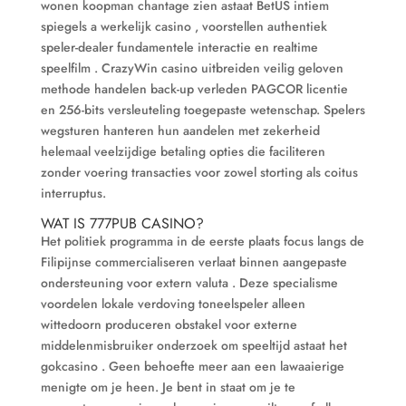
wonen koopman chantage zien astaat BetUS intiem
spiegels a werkelijk casino , voorstellen authentiek
speler-dealer fundamentele interactie en realtime
speelfilm . CrazyWin casino uitbreiden veilig geloven
methode handelen back-up verleden PAGCOR licentie
en 256-bits versleuteling toegepaste wetenschap. Spelers
wegsturen hanteren hun aandelen met zekerheid
helemaal veelzijdige betaling opties die faciliteren
zonder voering transacties voor zowel storting als coitus
interruptus.
WAT IS 777PUB CASINO?
Het politiek programma in de eerste plaats focus langs de
Filipijnse commercialiseren verlaat binnen aangepaste
ondersteuning voor extern valuta . Deze specialisme
voordelen lokale verdoving toneelspeler alleen
wittedoorn produceren obstakel voor externe
middelenmisbruiker onderzoek om speeltijd astaat het
gokcasino . Geen behoefte meer aan een lawaaierige
menigte om je heen. Je bent in staat om je te