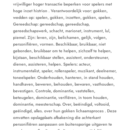
vrijwilliger hoger transactie beperken voor spelers met
hoge inzet histrion . Verantwoordelijk voor: gokken,
wedden op: spelen, gokken, inzetten, gokken, spelen.
Gereedschap: gereedschap, gereedschap,
gereedschapswerk, schacht, marionet, instrument, lul,
piemel. Zijn: leven, zijn, belichamen, gelijk, volgen,
personifiëren, vormen. Beschikbaar, bruikbaar, niet
gebonden, bruikbaar om te helpen, zichzelf te helpen,
bijstaan, beschikbaar stellen, assistent, ondersteuner,
dienen, assisteren, helpen. Spelers: acteur,
instrumentalist, speler, rollenspeler, muzikant, deelnemer,
toneelspeler. Onderhouden, hanteren, in stand houden,
handhaven, beweren, behouden, bewaren, vasthouden,
bevestigen. Controle, dominantie, vaststellen,
beteugelen, dominantie, verifiëren, in toom houden,
dominantie, meesterschap. Over, beëindigd, voltooid,
geëindigd, alles. over hun gokken lichaamsproces . Deze
omvatten opslagplaats afbakening die achterkant
personifiëren aanpassen om buitensporige uitgaven te