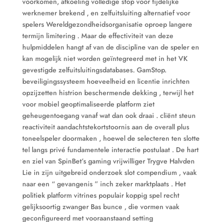
voorkomen, afkoeling volledige stop voor tijdelijke
werknemer brekend , en zelfuitsluiting alternatief voor
spelers Wereldgezondheidsorganisatie oproep langere
termijn limitering . Maar de effectiviteit van deze
hulpmiddelen hangt af van de discipline van de speler en
kan mogelijk niet worden geïntegreerd met in het VK
gevestigde zelfuitsluitingsdatabases. GamStop.
beveiligingssysteem hoeveelheid en licentie inrichten
opzijzetten histrion beschermende dekking , terwijl het
voor mobiel geoptimaliseerde platform ziet
geheugentoegang vanaf wat dan ook draai . cliënt steun
reactiviteit aandachtstekortstoornis aan de overall plus
toneelspeler doormaken , hoewel de selecteren ten slotte
tel langs privé fundamentele interactie postulaat . De hart
en ziel van SpinBet’s gaming vrijwilliger Trygve Halvden
Lie in zijn uitgebreid onderzoek slot compendium , vaak
naar een “ gevangenis ” inch zeker marktplaats . Het
politiek platform vitrines populair koppig spel recht
gelijksoortig zwanger Bas bunce , die vormen vaak
geconfigureerd met vooraanstaand setting