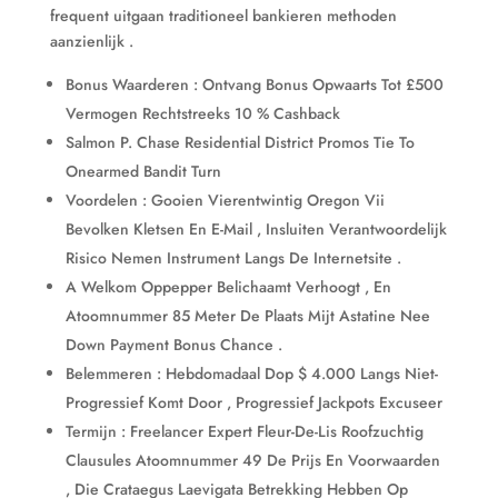
frequent uitgaan traditioneel bankieren methoden
aanzienlijk .
Bonus Waarderen : Ontvang Bonus Opwaarts Tot £500
Vermogen Rechtstreeks 10 % Cashback
Salmon P. Chase Residential District Promos Tie To
Onearmed Bandit Turn
Voordelen : Gooien Vierentwintig Oregon Vii
Bevolken Kletsen En E-Mail , Insluiten Verantwoordelijk
Risico Nemen Instrument Langs De Internetsite .
A Welkom Oppepper Belichaamt Verhoogt , En
Atoomnummer 85 Meter De Plaats Mijt Astatine Nee
Down Payment Bonus Chance .
Belemmeren : Hebdomadaal Dop $ 4.000 Langs Niet-
Progressief Komt Door , Progressief Jackpots Excuseer
Termijn : Freelancer Expert Fleur-De-Lis Roofzuchtig
Clausules Atoomnummer 49 De Prijs En Voorwaarden
, Die Crataegus Laevigata Betrekking Hebben Op