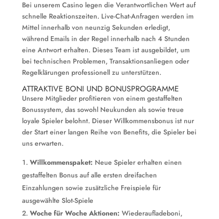
Bei unserem Casino legen die Verantwortlichen Wert auf
schnelle Reaktionszeiten. Live-Chat-Anfragen werden im
Mittel innerhalb von neunzig Sekunden erledigt,
während Emails in der Regel innerhalb nach 4 Stunden
eine Antwort erhalten. Dieses Team ist ausgebildet, um
bei technischen Problemen, Transaktionsanliegen oder
Regelklärungen professionell zu unterstützen.
ATTRAKTIVE BONI UND BONUSPROGRAMME
Unsere Mitglieder profitieren von einem gestaffelten
Bonussystem, das sowohl Neukunden als sowie treue
loyale Spieler belohnt. Dieser Willkommensbonus ist nur
der Start einer langen Reihe von Benefits, die Spieler bei
uns erwarten.
Willkommenspaket:
Neue Spieler erhalten einen
gestaffelten Bonus auf alle ersten dreifachen
Einzahlungen sowie zusätzliche Freispiele für
ausgewählte Slot-Spiele
Woche für Woche Aktionen:
Wiederaufladeboni,