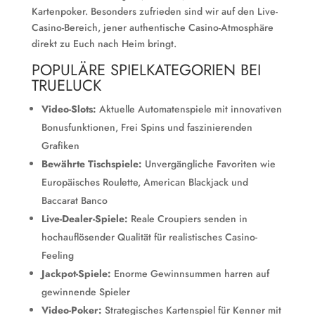
Kartenpoker. Besonders zufrieden sind wir auf den Live-
Casino-Bereich, jener authentische Casino-Atmosphäre
direkt zu Euch nach Heim bringt.
POPULÄRE SPIELKATEGORIEN BEI
TRUELUCK
Video-Slots:
Aktuelle Automatenspiele mit innovativen
Bonusfunktionen, Frei Spins und faszinierenden
Grafiken
Bewährte Tischspiele:
Unvergängliche Favoriten wie
Europäisches Roulette, American Blackjack und
Baccarat Banco
Live-Dealer-Spiele:
Reale Croupiers senden in
hochauflösender Qualität für realistisches Casino-
Feeling
Jackpot-Spiele:
Enorme Gewinnsummen harren auf
gewinnende Spieler
Video-Poker:
Strategisches Kartenspiel für Kenner mit