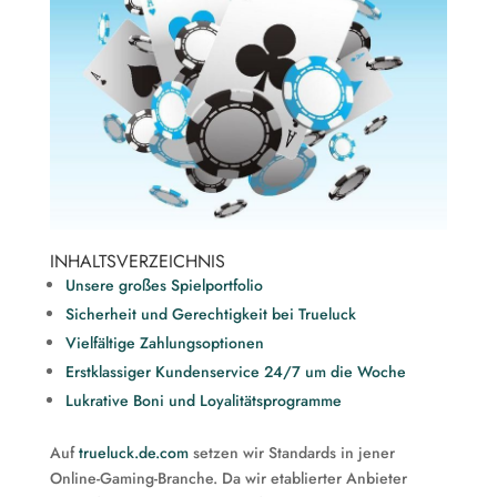
INHALTSVERZEICHNIS
Unsere großes Spielportfolio
Sicherheit und Gerechtigkeit bei Trueluck
Vielfältige Zahlungsoptionen
Erstklassiger Kundenservice 24/7 um die Woche
Lukrative Boni und Loyalitätsprogramme
Auf
trueluck.de.com
setzen wir Standards in jener
Online-Gaming-Branche. Da wir etablierter Anbieter