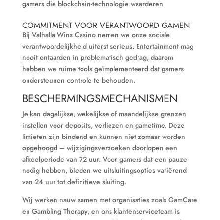
gamers die blockchain-technologie waarderen
COMMITMENT VOOR VERANTWOORD GAMEN
Bij Valhalla Wins Casino nemen we onze sociale
verantwoordelijkheid uiterst serieus. Entertainment mag
nooit ontaarden in problematisch gedrag, daarom
hebben we ruime tools geïmplementeerd dat gamers
ondersteunen controle te behouden.
BESCHERMINGSMECHANISMEN
Je kan dagelijkse, wekelijkse of maandelijkse grenzen
instellen voor deposits, verliezen en gametime. Deze
limieten zijn bindend en kunnen niet zomaar worden
opgehoogd – wijzigingsverzoeken doorlopen een
afkoelperiode van 72 uur. Voor gamers dat een pauze
nodig hebben, bieden we uitsluitingsopties variërend
van 24 uur tot definitieve sluiting.
Wij werken nauw samen met organisaties zoals GamCare
en Gambling Therapy, en ons klantenserviceteam is