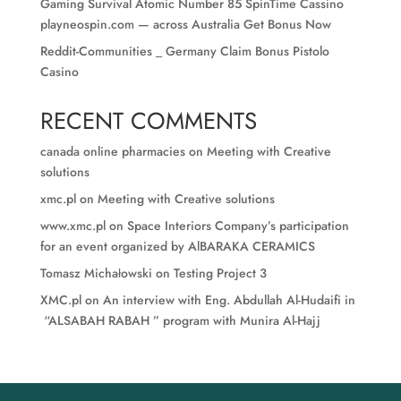
Gaming Survival Atomic Number 85 SpinTime Cassino
playneospin.com — across Australia Get Bonus Now
Reddit-Communities _ Germany Claim Bonus Pistolo
Casino
RECENT COMMENTS
canada online pharmacies
on
Meeting with Creative
solutions
xmc.pl
on
Meeting with Creative solutions
www.xmc.pl
on
Space Interiors Company’s participation
for an event organized by AlBARAKA CERAMICS
Tomasz Michałowski
on
Testing Project 3
XMC.pl
on
An interview with Eng. Abdullah Al-Hudaifi in
“ALSABAH RABAH ” program with Munira Al-Hajj