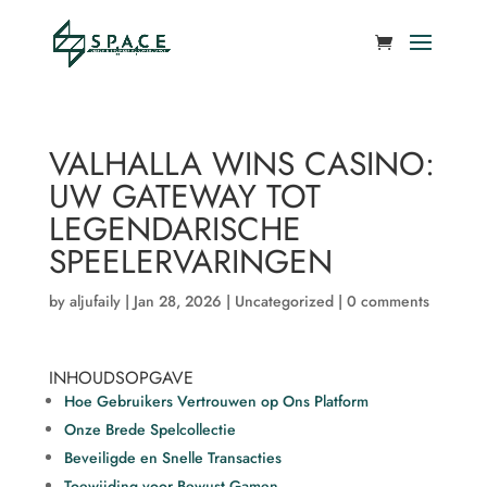
VALHALLA WINS CASINO:
UW GATEWAY TOT
LEGENDARISCHE
SPEELERVARINGEN
by
aljufaily
|
Jan 28, 2026
|
Uncategorized
|
0 comments
INHOUDSOPGAVE
Hoe Gebruikers Vertrouwen op Ons Platform
Onze Brede Spelcollectie
Beveiligde en Snelle Transacties
Toewijding voor Bewust Gamen