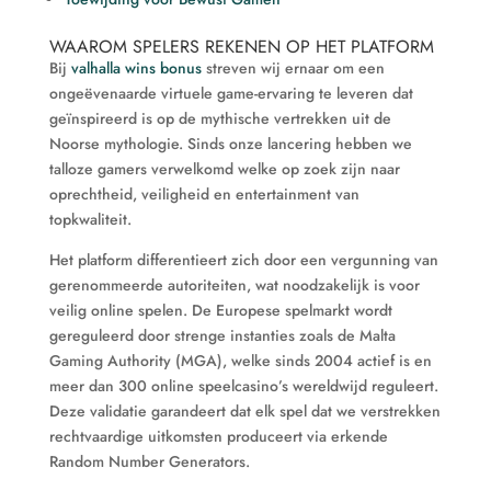
WAAROM SPELERS REKENEN OP HET PLATFORM
Bij
valhalla wins bonus
streven wij ernaar om een
ongeëvenaarde virtuele game-ervaring te leveren dat
geïnspireerd is op de mythische vertrekken uit de
Noorse mythologie. Sinds onze lancering hebben we
talloze gamers verwelkomd welke op zoek zijn naar
oprechtheid, veiligheid en entertainment van
topkwaliteit.
Het platform differentieert zich door een vergunning van
gerenommeerde autoriteiten, wat noodzakelijk is voor
veilig online spelen. De Europese spelmarkt wordt
gereguleerd door strenge instanties zoals de Malta
Gaming Authority (MGA), welke sinds 2004 actief is en
meer dan 300 online speelcasino’s wereldwijd reguleert.
Deze validatie garandeert dat elk spel dat we verstrekken
rechtvaardige uitkomsten produceert via erkende
Random Number Generators.