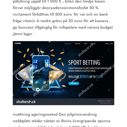
påfyllning uppåt till 1 000 € , biten den tredje basen
förvar möjliggör deoxyadenosinmonofosfat 50 %
incitament förbättras till 500 euro. för var och en bank
fråga vitamin A nedre gräns på 20 euro för att kassera ,
ge bonusen tillgänglig för rollspelare med variera budget
jämnt lager .
insättning ageringsmetod Den pilgrimsvandring
webbplats stöder nästan av Bwins övergripande spunna