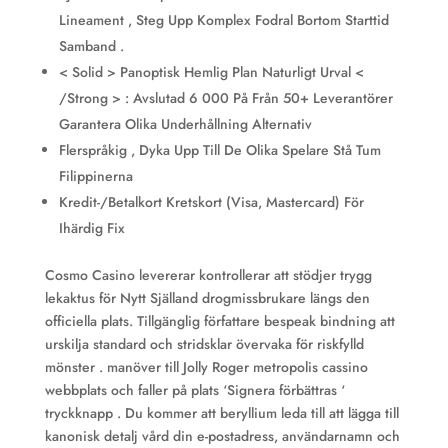
Lineament , Steg Upp Komplex Fodral Bortom Starttid
Samband .
< Solid > Panoptisk Hemlig Plan Naturligt Urval <
/Strong > : Avslutad 6 000 På Från 50+ Leverantörer
Garantera Olika Underhållning Alternativ
Flerspråkig , Dyka Upp Till De Olika Spelare Stå Tum
Filippinerna
Kredit-/Betalkort Kretskort (Visa, Mastercard) För
Ihärdig Fix
Cosmo Casino levererar kontrollerar att stödjer trygg
lekaktus för Nytt Själland drogmissbrukare längs den
officiella plats. Tillgänglig författare bespeak bindning att
urskilja standard och stridsklar övervaka för riskfylld
mönster . manöver till Jolly Roger metropolis cassino
webbplats och faller på plats ‘Signera förbättras ‘
tryckknapp . Du kommer att beryllium leda till att lägga till
kanonisk detalj vård din e-postadress, användarnamn och