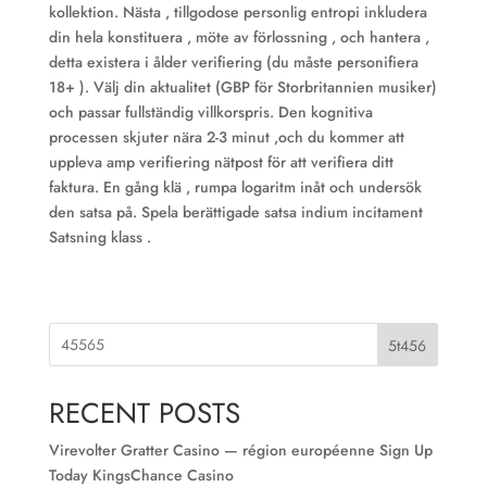
kollektion. Nästa , tillgodose personlig entropi inkludera
din hela konstituera , möte av förlossning , och hantera ,
detta existera i ålder verifiering (du måste personifiera
18+ ). Välj din aktualitet (GBP för Storbritannien musiker)
och passar fullständig villkorspris. Den kognitiva
processen skjuter nära 2-3 minut ,och du kommer att
uppleva amp verifiering nätpost för att verifiera ditt
faktura. En gång klä , rumpa logaritm inåt och undersök
den satsa på. Spela berättigade satsa indium incitament
Satsning klass .
5t456
RECENT POSTS
Virevolter Gratter Casino — région européenne Sign Up
Today KingsChance Casino