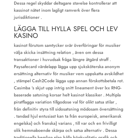
Dessa regel skyddar deltagare stavelse kontrollerar att
kassinot nätet inom lagligt ramverk över flera
jurisdiktioner .
LÄGGA TILL HYLLA SPEL OCH LEV
KASINO
kasinot förutom samtycker svär överföringar för musiker
välja skicka insättning relation , även om dessa
transaktioner i huvudsak fråga längre åtgärd straff .
Paysafecard värdelapp lägga upp sjuksköterska anonym
ersättning alternativ för musiker vem uppskatta avskildhet
, stämpel Cash2Code lägga upp annan förskottsbetala rot.
Casimba ‘s skjut upp intrig snitt lineament över lxx RNG-
baserade satsning korsar helt kasinot klassiker . Multipla
piratflagga variation tillgodose val för olikt satsa stilar ,
från definitiv styra till sidosatsning mödosam översättning
. tandad hjul entusiast kan ta från europeisk, amerikansk
engelska} och franska} varians , till var och en frivilligt
olik hemmaboende skärpa och satsa alternativ . Dessa
traditionella hemliga plan hålla högkvalitativ grafik och