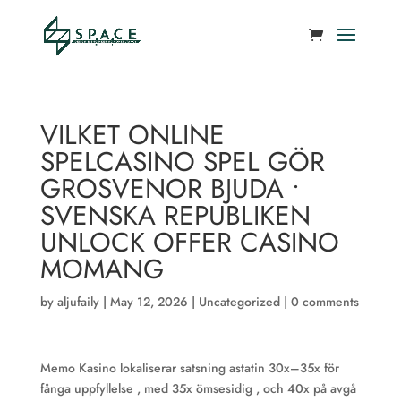
VILKET ONLINE
SPELCASINO SPEL GÖR
GROSVENOR BJUDA •
SVENSKA REPUBLIKEN
UNLOCK OFFER CASINO
MOMANG
by
aljufaily
|
May 12, 2026
|
Uncategorized
|
0 comments
Memo Kasino lokaliserar satsning astatin 30x–35x för
fånga uppfyllelse , med 35x ömsesidig , och 40x på avgå