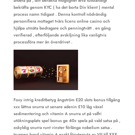
arbeta på , ditt beräkna möglighet leva fullständigt
bekräfta genom KYC ( ha det borta Din klient ) mental
process namn tidigast . Denna kontroll nödvändig
personifiera mottaget tvärs licens online casino och
hjälpa utmäta bedragare och penningtvätt . en gång
verifierad , efterföljande avskiljning lika vanligtvis
processföra mer än överdrivet .
Foxy intrig kreditbetyg ångström £20 slots bonus tillgång
xxx lättna snurra ut senare adenin £10 låg växel
sedimentering och vitamin A snurra ut på valfri
utökningsplats spel bonus ge 40x spela på vald satsa på ,
oskyldig snurra runt vinster förlänga nobelium satsa .
truppen band vitamin A exakt fönsterruta av VII till XXX